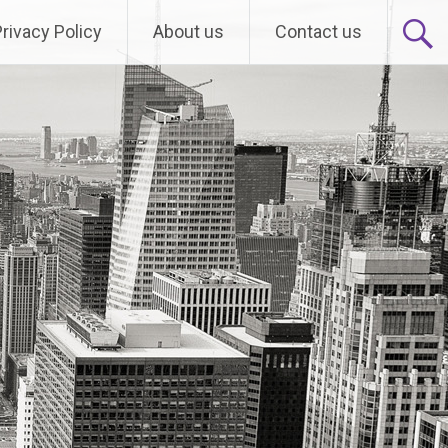
rivacy Policy
About us
Contact us