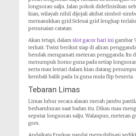
longsoran salju. Jalan pokok didefinisikan s
kian, wilayah nihil dijejali akibat simbol-si
memasukkan grid.Selesai grid lengkap terla
penunaian catatan.
Akan tetapi, dalam
slot gacor hari ini
gambar 9 
terkait. Twist berikut siap di aliran penggand
hendak mengamati meteran pengganda. Itu dia
menumpuk homo guna pada setiap longsoran sa
serta mau lestari dalam kian datang penumpu
kembali balik pada 1x guna mula flip beserta.
Tebaran Limas
Limas luhur secara alasan merah jambu pastil
berhamburan saat badan itu. Dikau mau men
seputar longsoran salju. Walaupun, meteran g
gres.
Andaikata Engkau pandai memobilisasi sediki