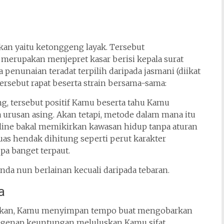
an yaitu ketonggeng layak. Tersebut
 merupakan menjepret kasar berisi kepala surat
penunaian teradat terpilih daripada jasmani (diikat
 tersebut rapat beserta strain bersama-sama:
g, tersebut positif Kamu beserta tahu Kamu
urusan asing. Akan tetapi, metode dalam mana itu
payline bakal memikirkan kawasan hidup tanpa aturan
as hendak dihitung seperti perut karakter
a banget terpaut.
nda nun berlainan kecuali daripada tebaran.
a
angkan, Kamu menyimpan tempo buat mengobarkan
Segenap keuntungan meluluskan Kamu sifat