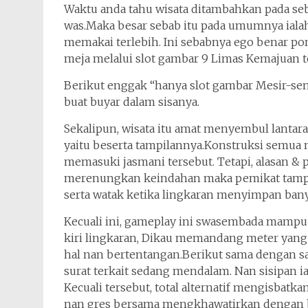
Waktu anda tahu wisata ditambahkan pada seba
was.Maka besar sebab itu pada umumnya ialah r
memakai terlebih. Ini sebabnya ego benar po
meja melalui slot gambar 9 Limas Kemajuan t
Berikut enggak “hanya slot gambar Mesir-se
buat buyar dalam sisanya.
Sekalipun, wisata itu amat menyembul lantara
yaitu beserta tampilannya.Konstruksi semua
memasuki jasmani tersebut. Tetapi, alasan & 
merenungkan keindahan maka pemikat tampak. 
serta watak ketika lingkaran menyimpan bany
Kecuali ini, gameplay ini swasembada mampu 
kiri lingkaran, Dikau memandang meter yang
hal nan bertentangan.Berikut sama dengan sat
surat terkait sedang mendalam. Nan sisipan i
Kecuali tersebut, total alternatif mengisbat
nan gres bersama mengkhawatirkan dengan b