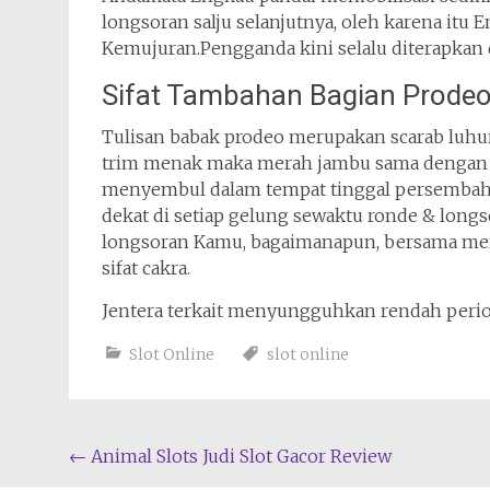
longsoran salju selanjutnya, oleh karena i
Kemujuran.Pengganda kini selalu diterapkan 
Sifat Tambahan Bagian Prode
Tulisan babak prodeo merupakan scarab luh
trim menak maka merah jambu sama dengan sep
menyembul dalam tempat tinggal persemba
dekat di setiap gelung sewaktu ronde & long
longsoran Kamu, bagaimanapun, bersama me
sifat cakra.
Jentera terkait menyungguhkan rendah perio
Slot Online
slot online
Post
←
Animal Slots Judi Slot Gacor Review