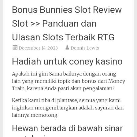
Bonus Bunnies Slot Review
Slot >> Panduan dan
Ulasan Slots Terbaik RTG
December 14, 2023
Dennis Lewis
Hadiah untuk coney kasino
Apakah ini gim Sama baiknya dengan orang
lain yang memiliki topik dan bonus dari Money
Train, karena Anda pasti akan pengalaman?
Ketika kami tiba di plantase, semua yang kami
inginkan mengembangkan adalah sayuran dan
lainnya memotong.
Hewan berada di bawah sinar