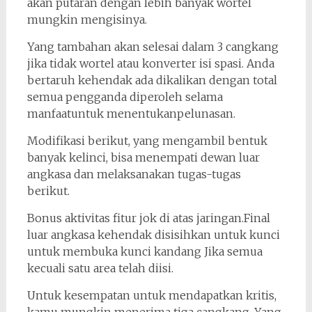
akan putaran dengan lebih banyak wortel
mungkin mengisinya.
Yang tambahan akan selesai dalam 3 cangkang
jika tidak wortel atau konverter isi spasi. Anda
bertaruh kehendak ada dikalikan dengan total
semua pengganda diperoleh selama
manfaatuntuk menentukanpelunasan.
Modifikasi berikut, yang mengambil bentuk
banyak kelinci, bisa menempati dewan luar
angkasa dan melaksanakan tugas-tugas
berikut.
Bonus aktivitas fitur jok di atas jaringan.Final
luar angkasa kehendak disisihkan untuk kunci
untuk membuka kunci kandang Jika semua
kecuali satu area telah diisi.
Untuk kesempatan untuk mendapatkan kritis,