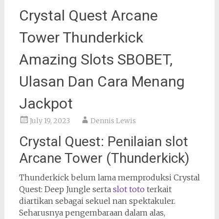
Crystal Quest Arcane
Tower Thunderkick
Amazing Slots SBOBET,
Ulasan Dan Cara Menang
Jackpot
July 19, 2023
Dennis Lewis
Crystal Quest: Penilaian slot
Arcane Tower (Thunderkick)
Thunderkick belum lama memproduksi Crystal
Quest: Deep Jungle serta
slot toto
terkait
diartikan sebagai sekuel nan spektakuler.
Seharusnya pengembaraan dalam alas,