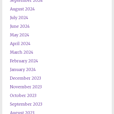
September 2024
August 2024
July 2024
June 2024
May 2024
April 2024
March 2024
February 2024
January 2024
December 2023
November 2023
October 2023
September 2023
August 2023