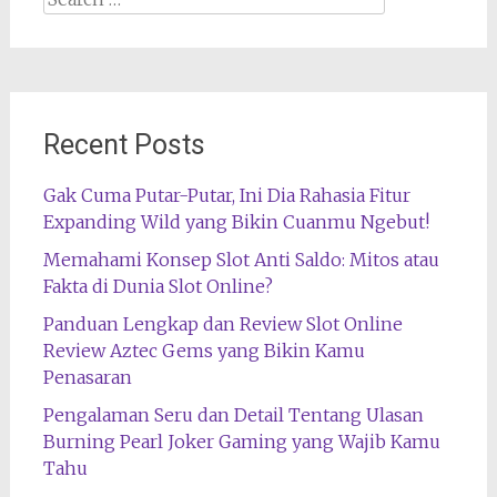
for:
Recent Posts
Gak Cuma Putar-Putar, Ini Dia Rahasia Fitur
Expanding Wild yang Bikin Cuanmu Ngebut!
Memahami Konsep Slot Anti Saldo: Mitos atau
Fakta di Dunia Slot Online?
Panduan Lengkap dan Review Slot Online
Review Aztec Gems yang Bikin Kamu
Penasaran
Pengalaman Seru dan Detail Tentang Ulasan
Burning Pearl Joker Gaming yang Wajib Kamu
Tahu