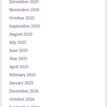
December 2025
November 2025
October 2025
September 2025
August 2025
July 2025
June 2025
May 2025
April 2025
February 2025
January 2025
December 2024
October 2024