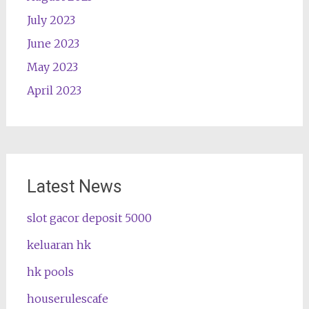
July 2023
June 2023
May 2023
April 2023
Latest News
slot gacor deposit 5000
keluaran hk
hk pools
houserulescafe