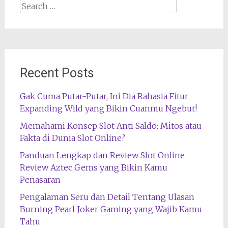
Search
for:
Recent Posts
Gak Cuma Putar-Putar, Ini Dia Rahasia Fitur
Expanding Wild yang Bikin Cuanmu Ngebut!
Memahami Konsep Slot Anti Saldo: Mitos atau
Fakta di Dunia Slot Online?
Panduan Lengkap dan Review Slot Online
Review Aztec Gems yang Bikin Kamu
Penasaran
Pengalaman Seru dan Detail Tentang Ulasan
Burning Pearl Joker Gaming yang Wajib Kamu
Tahu