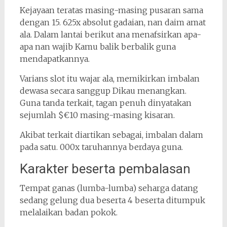
Kejayaan teratas masing-masing pusaran sama
dengan 15. 625x absolut gadaian, nan daim amat
ala. Dalam lantai berikut ana menafsirkan apa-
apa nan wajib Kamu balik berbalik guna
mendapatkannya.
Varians slot itu wajar ala, memikirkan imbalan
dewasa secara sanggup Dikau menangkan.
Guna tanda terkait, tagan penuh dinyatakan
sejumlah $€10 masing-masing kisaran.
Akibat terkait diartikan sebagai, imbalan dalam
pada satu. 000x taruhannya berdaya guna.
Karakter beserta pembalasan
Tempat ganas (lumba-lumba) seharga datang
sedang gelung dua beserta 4 beserta ditumpuk
melalaikan badan pokok.