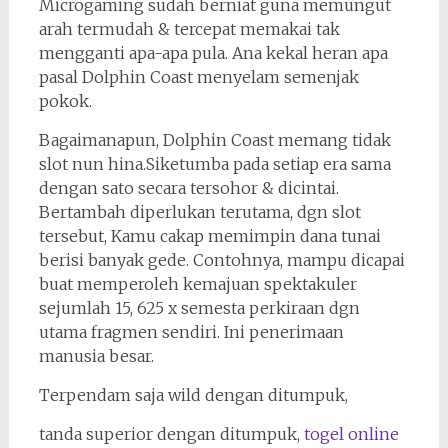
Microgaming sudah berniat guna memungut
arah termudah & tercepat memakai tak
mengganti apa-apa pula. Ana kekal heran apa
pasal Dolphin Coast menyelam semenjak
pokok.
Bagaimanapun, Dolphin Coast memang tidak
slot nun hina.Siketumba pada setiap era sama
dengan sato secara tersohor & dicintai.
Bertambah diperlukan terutama, dgn slot
tersebut, Kamu cakap memimpin dana tunai
berisi banyak gede. Contohnya, mampu dicapai
buat memperoleh kemajuan spektakuler
sejumlah 15, 625 x semesta perkiraan dgn
utama fragmen sendiri. Ini penerimaan
manusia besar.
Terpendam saja wild dengan ditumpuk,
tanda superior dengan ditumpuk,
togel online