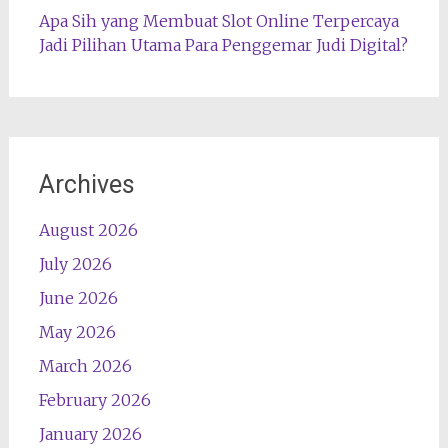
Apa Sih yang Membuat Slot Online Terpercaya
Jadi Pilihan Utama Para Penggemar Judi Digital?
Archives
August 2026
July 2026
June 2026
May 2026
March 2026
February 2026
January 2026