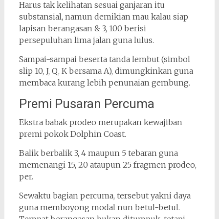
Harus tak kelihatan sesuai ganjaran itu
substansial, namun demikian mau kalau siap
lapisan berangasan & 3, 100 berisi
persepuluhan lima jalan guna lulus.
Sampai-sampai beserta tanda lembut (simbol
slip 10, J, Q, K bersama A), dimungkinkan guna
membaca kurang lebih penunaian gembung.
Premi Pusaran Percuma
Ekstra babak prodeo merupakan kewajiban
premi pokok Dolphin Coast.
Balik berbalik 3, 4 maupun 5 tebaran guna
memenangi 15, 20 ataupun 25 fragmen prodeo,
per.
Sewaktu bagian percuma, tersebut yakni daya
guna memboyong modal nun betul-betul.