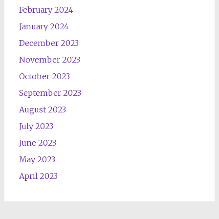
February 2024
January 2024
December 2023
November 2023
October 2023
September 2023
August 2023
July 2023
June 2023
May 2023
April 2023