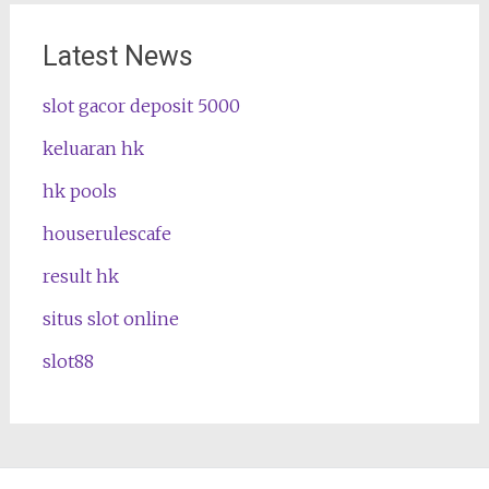
Latest News
slot gacor deposit 5000
keluaran hk
hk pools
houserulescafe
result hk
situs slot online
slot88