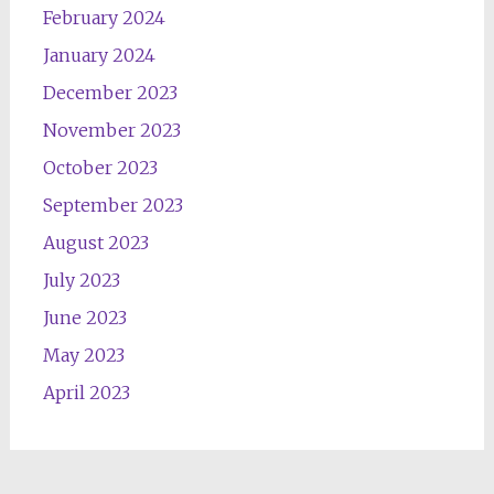
February 2024
January 2024
December 2023
November 2023
October 2023
September 2023
August 2023
July 2023
June 2023
May 2023
April 2023