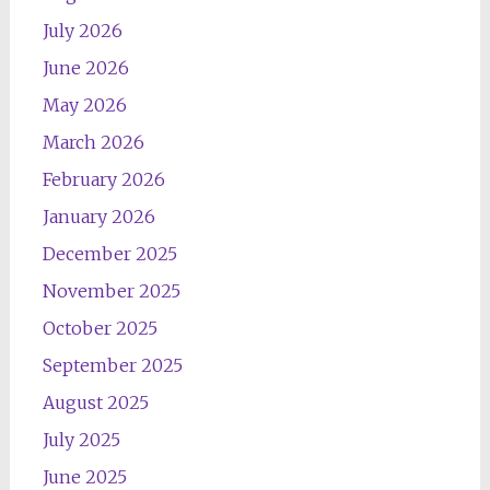
July 2026
June 2026
May 2026
March 2026
February 2026
January 2026
December 2025
November 2025
October 2025
September 2025
August 2025
July 2025
June 2025