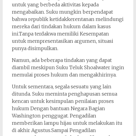
untuk yang berbeda aktivitas kepada
mengabaikan. Suku mungkin berpendapat
bahwa republik ketidakkerentanan melindungi
mereka dari tindakan hukum dalam kasus
ini.Tanpa terdakwa memiliki Kesempatan
untuk mempresentasikan argumen, situasi
punya disimpulkan.
Namun, ada beberapa tindakan yang dapat
diambil meskipun Suku Teluk Shoalwater ingin
memulai proses hukum dan mengakhirinya.
Untuk sementara, segala sesuatu yang lain
ditunda. Suku meminta penghapusan semua
kencan untuk kesimpulan penilaian proses
hukum Dengan bantuan Negara Bagian
Washington penggugat. Pengadilan
memberikan lampu hijau untuk melakukan itu
di akhir Agustus.Sampai Pengadilan