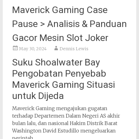
Maverick Gaming Case
Pause > Analisis & Panduan
Gacor Mesin Slot Joker
May 30, 2024
Dennis Lewis
Suku Shoalwater Bay
Pengobatan Penyebab
Maverick Gaming Situasi
untuk Dijeda
Maverick Gaming mengajukan gugatan
terhadap Departemen Dalam Negeri AS akhir
bulan lalu, dan nasional Hakim Distrik Barat
Washington David Estudillo mengeluarkan
perintah.