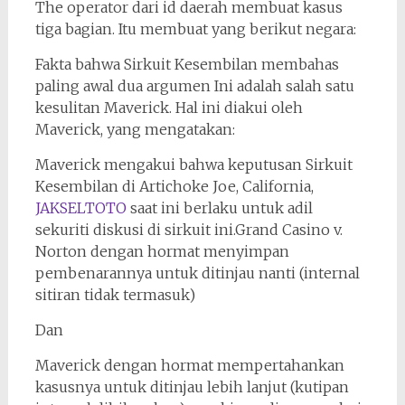
The operator dari id daerah membuat kasus
tiga bagian. Itu membuat yang berikut negara:
Fakta bahwa Sirkuit Kesembilan membahas
paling awal dua argumen Ini adalah salah satu
kesulitan Maverick. Hal ini diakui oleh
Maverick, yang mengatakan:
Maverick mengakui bahwa keputusan Sirkuit
Kesembilan di Artichoke Joe, California,
JAKSELTOTO
saat ini berlaku untuk adil
sekuriti diskusi di sirkuit ini.Grand Casino v.
Norton dengan hormat menyimpan
pembenarannya untuk ditinjau nanti (internal
sitiran tidak termasuk)
Dan
Maverick dengan hormat mempertahankan
kasusnya untuk ditinjau lebih lanjut (kutipan