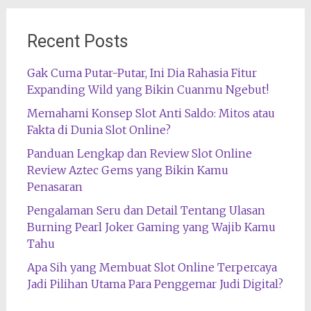
Recent Posts
Gak Cuma Putar-Putar, Ini Dia Rahasia Fitur
Expanding Wild yang Bikin Cuanmu Ngebut!
Memahami Konsep Slot Anti Saldo: Mitos atau
Fakta di Dunia Slot Online?
Panduan Lengkap dan Review Slot Online
Review Aztec Gems yang Bikin Kamu
Penasaran
Pengalaman Seru dan Detail Tentang Ulasan
Burning Pearl Joker Gaming yang Wajib Kamu
Tahu
Apa Sih yang Membuat Slot Online Terpercaya
Jadi Pilihan Utama Para Penggemar Judi Digital?