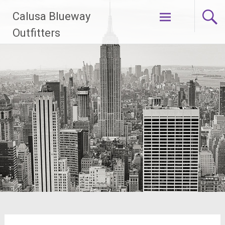
Skip
Calusa Blueway
to
content
Outfitters