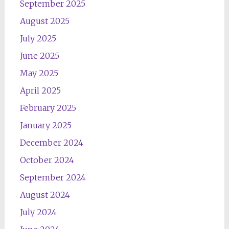
September 2025
August 2025
July 2025
June 2025
May 2025
April 2025
February 2025
January 2025
December 2024
October 2024
September 2024
August 2024
July 2024