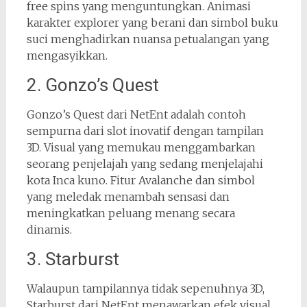
free spins yang menguntungkan. Animasi
karakter explorer yang berani dan simbol buku
suci menghadirkan nuansa petualangan yang
mengasyikkan.
2. Gonzo’s Quest
Gonzo’s Quest dari NetEnt adalah contoh
sempurna dari slot inovatif dengan tampilan
3D. Visual yang memukau menggambarkan
seorang penjelajah yang sedang menjelajahi
kota Inca kuno. Fitur Avalanche dan simbol
yang meledak menambah sensasi dan
meningkatkan peluang menang secara
dinamis.
3. Starburst
Walaupun tampilannya tidak sepenuhnya 3D,
Starburst dari NetEnt menawarkan efek visual