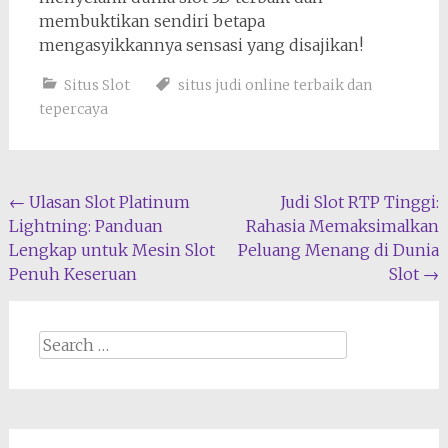
membuktikan sendiri betapa
mengasyikkannya sensasi yang disajikan!
Situs Slot
situs judi online terbaik dan
tepercaya
Post
←
Ulasan Slot Platinum
Judi Slot RTP Tinggi:
Lightning: Panduan
Rahasia Memaksimalkan
navigation
Lengkap untuk Mesin Slot
Peluang Menang di Dunia
Penuh Keseruan
Slot
→
Search
for: