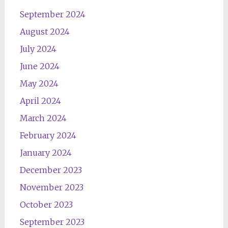
September 2024
August 2024
July 2024
June 2024
May 2024
April 2024
March 2024
February 2024
January 2024
December 2023
November 2023
October 2023
September 2023