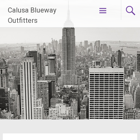
Skip
Calusa Blueway
to
content
Outfitters