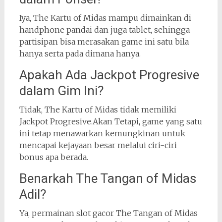
Iya, The Kartu of Midas mampu dimainkan di
handphone pandai dan juga tablet, sehingga
partisipan bisa merasakan game ini satu bila
hanya serta pada dimana hanya.
Apakah Ada Jackpot Progresive
dalam Gim Ini?
Tidak, The Kartu of Midas tidak memiliki
Jackpot Progresive.Akan Tetapi, game yang satu
ini tetap menawarkan kemungkinan untuk
mencapai kejayaan besar melalui ciri-ciri
bonus apa berada.
Benarkah The Tangan of Midas
Adil?
Ya, permainan slot gacor The Tangan of Midas