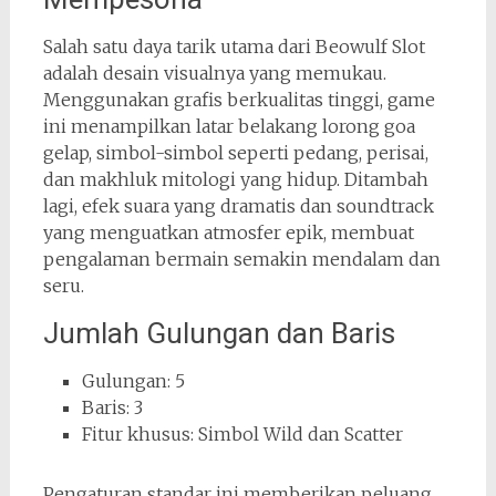
Salah satu daya tarik utama dari Beowulf Slot
adalah desain visualnya yang memukau.
Menggunakan grafis berkualitas tinggi, game
ini menampilkan latar belakang lorong goa
gelap, simbol-simbol seperti pedang, perisai,
dan makhluk mitologi yang hidup. Ditambah
lagi, efek suara yang dramatis dan soundtrack
yang menguatkan atmosfer epik, membuat
pengalaman bermain semakin mendalam dan
seru.
Jumlah Gulungan dan Baris
Gulungan: 5
Baris: 3
Fitur khusus: Simbol Wild dan Scatter
Pengaturan standar ini memberikan peluang