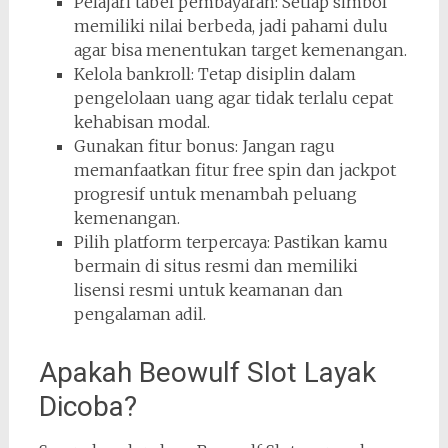
Pelajari tabel pembayaran: Setiap simbol
memiliki nilai berbeda, jadi pahami dulu
agar bisa menentukan target kemenangan.
Kelola bankroll: Tetap disiplin dalam
pengelolaan uang agar tidak terlalu cepat
kehabisan modal.
Gunakan fitur bonus: Jangan ragu
memanfaatkan fitur free spin dan jackpot
progresif untuk menambah peluang
kemenangan.
Pilih platform terpercaya: Pastikan kamu
bermain di situs resmi dan memiliki
lisensi resmi untuk keamanan dan
pengalaman adil.
Apakah Beowulf Slot Layak
Dicoba?