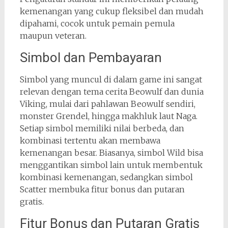
kemenangan yang cukup fleksibel dan mudah
dipahami, cocok untuk pemain pemula
maupun veteran.
Simbol dan Pembayaran
Simbol yang muncul di dalam game ini sangat
relevan dengan tema cerita Beowulf dan dunia
Viking, mulai dari pahlawan Beowulf sendiri,
monster Grendel, hingga makhluk laut Naga.
Setiap simbol memiliki nilai berbeda, dan
kombinasi tertentu akan membawa
kemenangan besar. Biasanya, simbol Wild bisa
menggantikan simbol lain untuk membentuk
kombinasi kemenangan, sedangkan simbol
Scatter membuka fitur bonus dan putaran
gratis.
Fitur Bonus dan Putaran Gratis