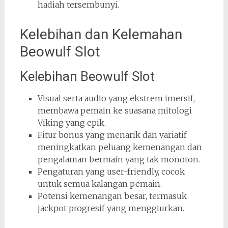
hadiah tersembunyi.
Kelebihan dan Kelemahan
Beowulf Slot
Kelebihan Beowulf Slot
Visual serta audio yang ekstrem imersif,
membawa pemain ke suasana mitologi
Viking yang epik.
Fitur bonus yang menarik dan variatif
meningkatkan peluang kemenangan dan
pengalaman bermain yang tak monoton.
Pengaturan yang user-friendly, cocok
untuk semua kalangan pemain.
Potensi kemenangan besar, termasuk
jackpot progresif yang menggiurkan.