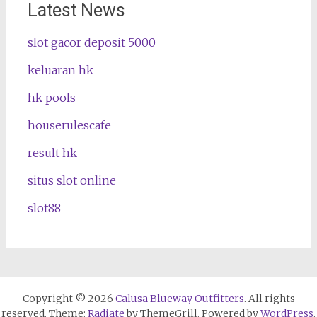
Latest News
slot gacor deposit 5000
keluaran hk
hk pools
houserulescafe
result hk
situs slot online
slot88
Copyright © 2026
Calusa Blueway Outfitters
. All rights
reserved. Theme:
Radiate
by ThemeGrill. Powered by
WordPress
.