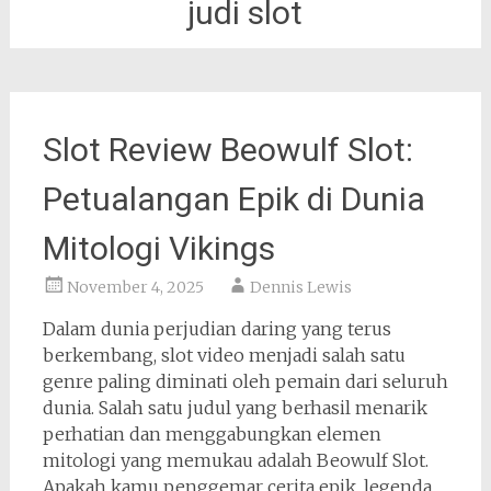
judi slot
Slot Review Beowulf Slot:
Petualangan Epik di Dunia
Mitologi Vikings
November 4, 2025
Dennis Lewis
Dalam dunia perjudian daring yang terus
berkembang, slot video menjadi salah satu
genre paling diminati oleh pemain dari seluruh
dunia. Salah satu judul yang berhasil menarik
perhatian dan menggabungkan elemen
mitologi yang memukau adalah Beowulf Slot.
Apakah kamu penggemar cerita epik, legenda