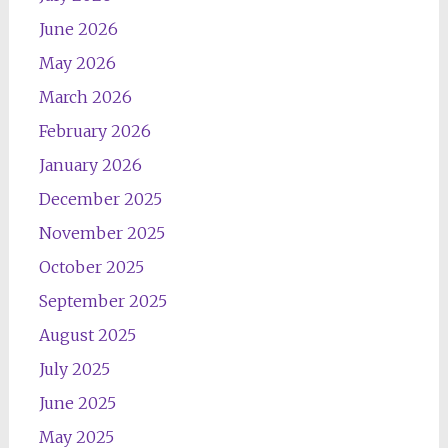
June 2026
May 2026
March 2026
February 2026
January 2026
December 2025
November 2025
October 2025
September 2025
August 2025
July 2025
June 2025
May 2025