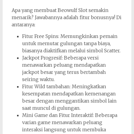
Apa yang membuat Beowulf Slot semakin
menarik? Jawabannya adalah fitur bonusnya! Di
antaranya:
Fitur Free Spins: Memungkinkan pemain
untuk memutar gulungan tanpa biaya,
biasanya diaktifkan melalui simbol Scatter.
Jackpot Progresif: Beberapa versi
menawarkan peluang mendapatkan
jackpot besar yang terus bertambah
seiring waktu.
Fitur Wild tambahan: Meningkatkan
kesempatan mendapatkan kemenangan
besar dengan menggantikan simbol lain
saat muncul di gulungan.
Mini Game dan Fitur Interaktif: Beberapa
varian game menawarkan peluang
interaksi langsung untuk membuka