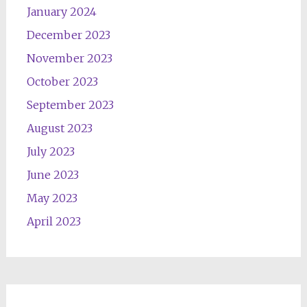
January 2024
December 2023
November 2023
October 2023
September 2023
August 2023
July 2023
June 2023
May 2023
April 2023