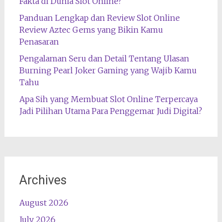
Fakta di Dunia Slot Online?
Panduan Lengkap dan Review Slot Online
Review Aztec Gems yang Bikin Kamu
Penasaran
Pengalaman Seru dan Detail Tentang Ulasan
Burning Pearl Joker Gaming yang Wajib Kamu
Tahu
Apa Sih yang Membuat Slot Online Terpercaya
Jadi Pilihan Utama Para Penggemar Judi Digital?
Archives
August 2026
July 2026