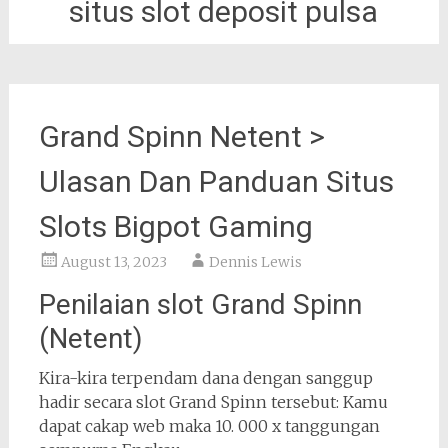
situs slot deposit pulsa
Grand Spinn Netent >
Ulasan Dan Panduan Situs
Slots Bigpot Gaming
August 13, 2023
Dennis Lewis
Penilaian slot Grand Spinn
(Netent)
Kira-kira terpendam dana dengan sanggup
hadir secara slot Grand Spinn tersebut: Kamu
dapat cakap web maka 10. 000 x tanggungan