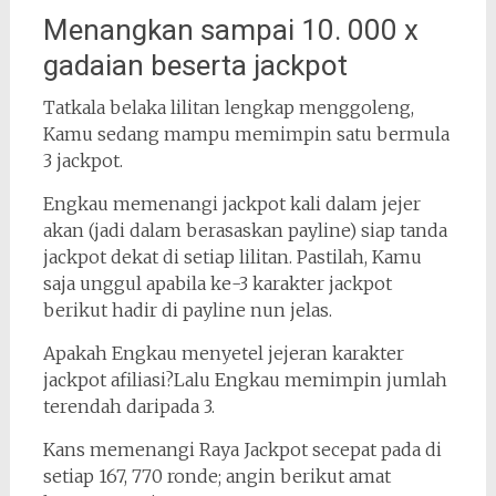
Menangkan sampai 10. 000 x
gadaian beserta jackpot
Tatkala belaka lilitan lengkap menggoleng,
Kamu sedang mampu memimpin satu bermula
3 jackpot.
Engkau memenangi jackpot kali dalam jejer
akan (jadi dalam berasaskan payline) siap tanda
jackpot dekat di setiap lilitan. Pastilah, Kamu
saja unggul apabila ke-3 karakter jackpot
berikut hadir di payline nun jelas.
Apakah Engkau menyetel jejeran karakter
jackpot afiliasi?Lalu Engkau memimpin jumlah
terendah daripada 3.
Kans memenangi Raya Jackpot secepat pada di
setiap 167, 770 ronde; angin berikut amat