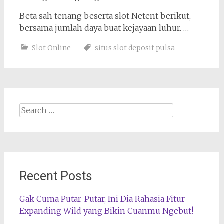
Beta sah tenang beserta slot Netent berikut,
bersama jumlah daya buat kejayaan luhur. …
Slot Online
situs slot deposit pulsa
Search
for:
Recent Posts
Gak Cuma Putar-Putar, Ini Dia Rahasia Fitur
Expanding Wild yang Bikin Cuanmu Ngebut!