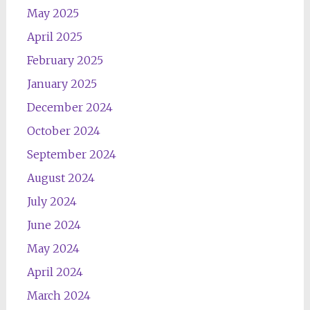
May 2025
April 2025
February 2025
January 2025
December 2024
October 2024
September 2024
August 2024
July 2024
June 2024
May 2024
April 2024
March 2024