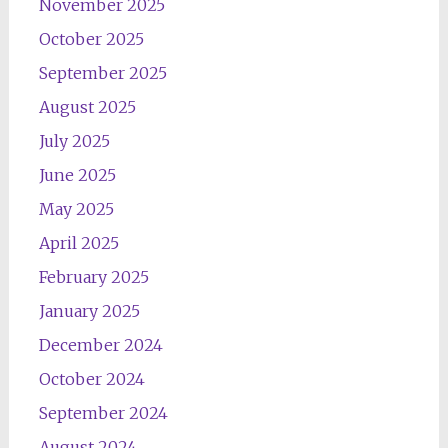
November 2025
October 2025
September 2025
August 2025
July 2025
June 2025
May 2025
April 2025
February 2025
January 2025
December 2024
October 2024
September 2024
August 2024