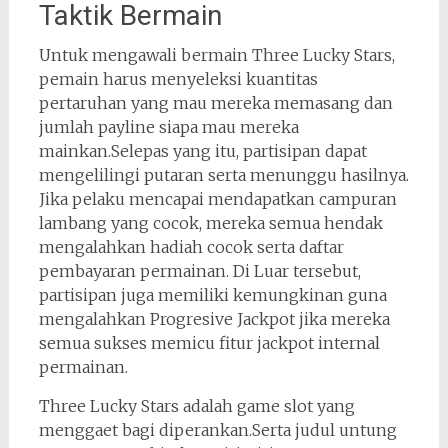
Taktik Bermain
Untuk mengawali bermain Three Lucky Stars,
pemain harus menyeleksi kuantitas
pertaruhan yang mau mereka memasang dan
jumlah payline siapa mau mereka
mainkan.Selepas yang itu, partisipan dapat
mengelilingi putaran serta menunggu hasilnya.
Jika pelaku mencapai mendapatkan campuran
lambang yang cocok, mereka semua hendak
mengalahkan hadiah cocok serta daftar
pembayaran permainan. Di Luar tersebut,
partisipan juga memiliki kemungkinan guna
mengalahkan Progresive Jackpot jika mereka
semua sukses memicu fitur jackpot internal
permainan.
Three Lucky Stars adalah game slot yang
menggaet bagi diperankan.Serta judul untung