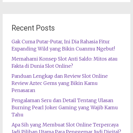
Recent Posts
Gak Cuma Putar-Putar, Ini Dia Rahasia Fitur
Expanding Wild yang Bikin Cuanmu Ngebut!
Memahami Konsep Slot Anti Saldo: Mitos atau
Fakta di Dunia Slot Online?
Panduan Lengkap dan Review Slot Online
Review Aztec Gems yang Bikin Kamu
Penasaran
Pengalaman Seru dan Detail Tentang Ulasan
Burning Pearl Joker Gaming yang Wajib Kamu
Tahu
Apa Sih yang Membuat Slot Online Terpercaya
Jadi Pilihan Utama Para Penggemar Judi Digital?