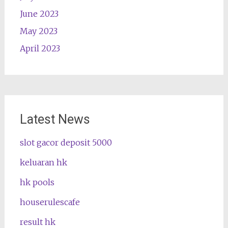
June 2023
May 2023
April 2023
Latest News
slot gacor deposit 5000
keluaran hk
hk pools
houserulescafe
result hk