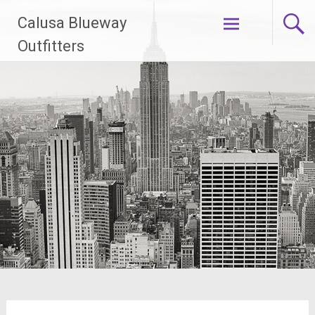
Skip
Calusa Blueway
to
content
Outfitters