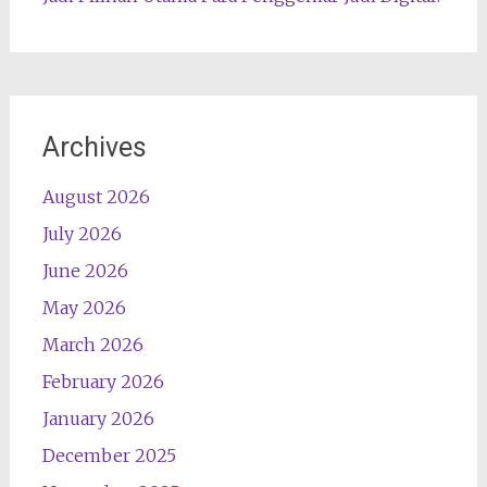
Archives
August 2026
July 2026
June 2026
May 2026
March 2026
February 2026
January 2026
December 2025