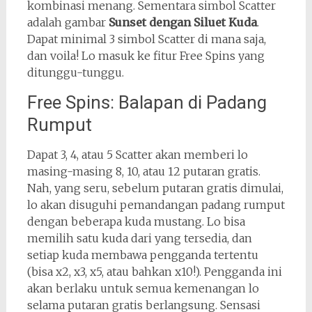
kombinasi menang. Sementara simbol Scatter
adalah gambar
Sunset dengan Siluet Kuda
.
Dapat minimal 3 simbol Scatter di mana saja,
dan voila! Lo masuk ke fitur Free Spins yang
ditunggu-tunggu.
Free Spins: Balapan di Padang
Rumput
Dapat 3, 4, atau 5 Scatter akan memberi lo
masing-masing 8, 10, atau 12 putaran gratis.
Nah, yang seru, sebelum putaran gratis dimulai,
lo akan disuguhi pemandangan padang rumput
dengan beberapa kuda mustang. Lo bisa
memilih satu kuda dari yang tersedia, dan
setiap kuda membawa pengganda tertentu
(bisa x2, x3, x5, atau bahkan x10!). Pengganda ini
akan berlaku untuk semua kemenangan lo
selama putaran gratis berlangsung. Sensasi