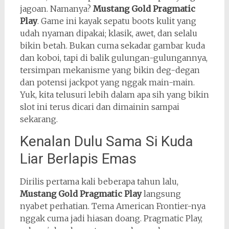
jagoan. Namanya?
Mustang Gold Pragmatic
Play
. Game ini kayak sepatu boots kulit yang
udah nyaman dipakai; klasik, awet, dan selalu
bikin betah. Bukan cuma sekadar gambar kuda
dan koboi, tapi di balik gulungan-gulungannya,
tersimpan mekanisme yang bikin deg-degan
dan potensi jackpot yang nggak main-main.
Yuk, kita telusuri lebih dalam apa sih yang bikin
slot ini terus dicari dan dimainin sampai
sekarang.
Kenalan Dulu Sama Si Kuda
Liar Berlapis Emas
Dirilis pertama kali beberapa tahun lalu,
Mustang Gold Pragmatic Play
langsung
nyabet perhatian. Tema American Frontier-nya
nggak cuma jadi hiasan doang. Pragmatic Play,