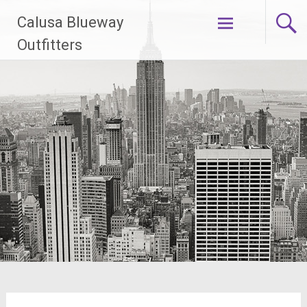
Skip
Calusa Blueway
to
content
Outfitters