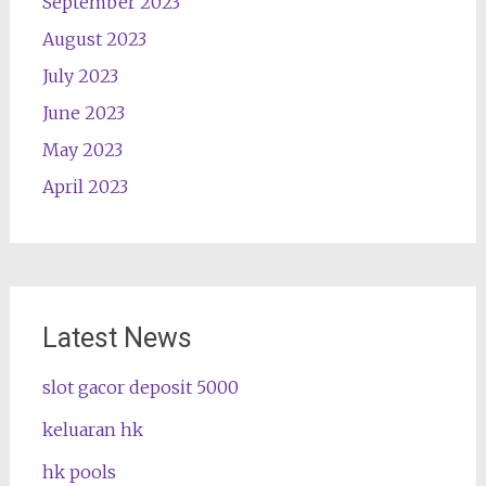
September 2023
August 2023
July 2023
June 2023
May 2023
April 2023
Latest News
slot gacor deposit 5000
keluaran hk
hk pools