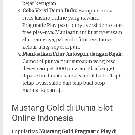
kejar kerugian.
Coba Versi Demo Dulu:
Hampir semua
situs kasino online yang nawarin
Pragmatic Play pasti punya versi demo atau
free play-nya. Manfaatin ini buat ngerasain
alur gamenya, pahamin fiturnya, tanpa
keluar uang sepeserpun.
Manfaatkan Fitur Autospin dengan Bijak:
Game ini punya fitur autospin yang bisa
di-set sampai 1000 putaran. Bisa banget
dipake buat main santai sambil liatin. Tapi,
tetap awasi saldo dan siap buat stop
manual kapan aja.
Mustang Gold di Dunia Slot
Online Indonesia
Popularitas
Mustang Gold Pragmatic Play
di