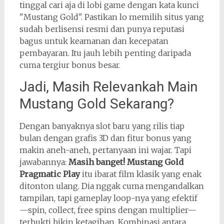
tinggal cari aja di lobi game dengan kata kunci
"Mustang Gold". Pastikan lo memilih situs yang
sudah berlisensi resmi dan punya reputasi
bagus untuk keamanan dan kecepatan
pembayaran. Itu jauh lebih penting daripada
cuma tergiur bonus besar.
Jadi, Masih Relevankah Main
Mustang Gold Sekarang?
Dengan banyaknya slot baru yang rilis tiap
bulan dengan grafis 3D dan fitur bonus yang
makin aneh-aneh, pertanyaan ini wajar. Tapi
jawabannya:
Masih banget!
Mustang Gold
Pragmatic Play
itu ibarat film klasik yang enak
ditonton ulang. Dia nggak cuma mengandalkan
tampilan, tapi gameplay loop-nya yang efektif
—spin, collect, free spins dengan multiplier—
terbukti bikin ketagihan. Kombinasi antara