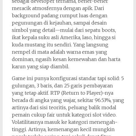
sebagai developer ternama, bener-bener
meracik atmosfernya dengan apik. Dari
background padang rumput luas dengan
pegunungan di kejauhan, sampai desain
simbol yang detail—mulai dari sepatu boots,
ikat kepala suku asli Amerika, laso, hingga si
kuda mustang itu sendiri. Yang langsung
nempel di mata adalah warna emas yang
dominan, ngasih kesan kemewahan dan harta
karun yang siap diambil.
Game ini punya konfigurasi standar tapi solid: 5
gulungan, 3 baris, dan 25 garis pembayaran
yang tetap aktif. RTP (Return to Player)-nya
berada di angka yang wajar, sekitar 96.53%, yang
artinya dari sisi teoritis, peluang balik modal
pemain cukup fair untuk kategori slot video.
Volatilitasnya masuk ke kategori menengah-
tinggi. Artinya, kemenangan kecil mungkin