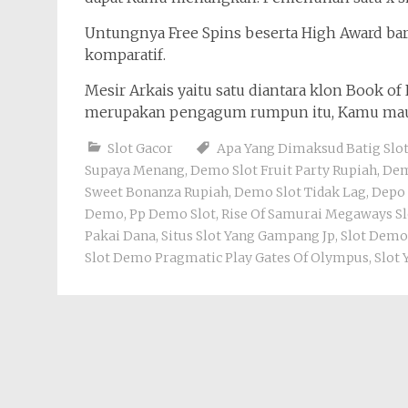
Untungnya Free Spins beserta High Award ba
komparatif.
Mesir Arkais yaitu satu diantara klon Book o
merupakan pengagum rumpun itu, Kamu mau
Slot Gacor
Apa Yang Dimaksud Batig Slot
Supaya Menang
,
Demo Slot Fruit Party Rupiah
,
Dem
Sweet Bonanza Rupiah
,
Demo Slot Tidak Lag
,
Depo
Demo
,
Pp Demo Slot
,
Rise Of Samurai Megaways S
Pakai Dana
,
Situs Slot Yang Gampang Jp
,
Slot Demo
Slot Demo Pragmatic Play Gates Of Olympus
,
Slot 