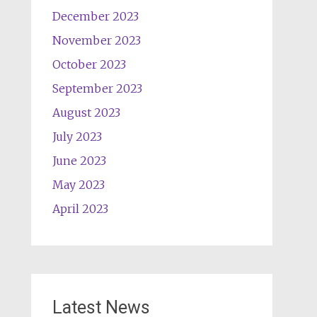
December 2023
November 2023
October 2023
September 2023
August 2023
July 2023
June 2023
May 2023
April 2023
Latest News