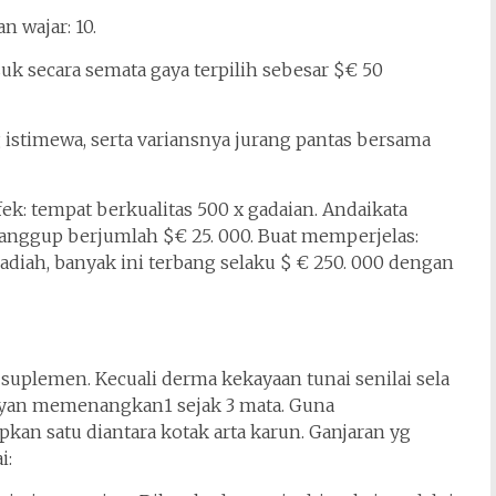
n wajar: 10.
uk secara semata gaya terpilih sebesar $€ 50
g istimewa, serta variansnya jurang pantas bersama
rfek: tempat berkualitas 500 x gadaian. Andaikata
sanggup berjumlah $€ 25. 000. Buat memperjelas:
adiah, banyak ini terbang selaku $ € 250. 000 dengan
suplemen. Kecuali derma kekayaan tunai senilai sela
mayan memenangkan1 sejak 3 mata. Guna
n satu diantara kotak arta karun. Ganjaran yg
i: