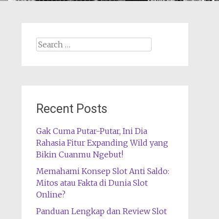
Search
for:
Recent Posts
Gak Cuma Putar-Putar, Ini Dia
Rahasia Fitur Expanding Wild yang
Bikin Cuanmu Ngebut!
Memahami Konsep Slot Anti Saldo:
Mitos atau Fakta di Dunia Slot
Online?
Panduan Lengkap dan Review Slot