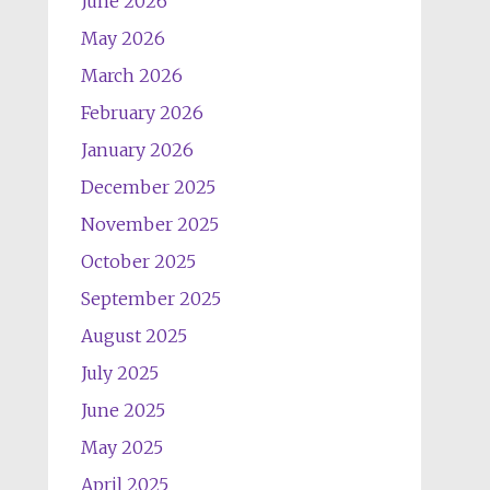
June 2026
May 2026
March 2026
February 2026
January 2026
December 2025
November 2025
October 2025
September 2025
August 2025
July 2025
June 2025
May 2025
April 2025