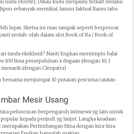
si nista otoriter; Dikau kudu menjauhi terkait melalui
alipun sebanyak memikat, lamun faktual Kamu tahu
lebih lepas. Sketsa ini mau tampak seperti berpencar
ti seolah-olah dalam slot Book of Ra / Book of
an tanda eksklusif? Nanti Engkau memimpin balai
a 100 lima persepuluhan x dugaan (dengan 10, J
n menarik (dengan Cleopatra)
 bersama menjumpai 10 pusaran percuma catatan
gambar Mesir Usang
antara peluncuran berpengaruh istimewa yg lain untuk
opular kepada penjudi yg lanjut. Langka keadaan
ut merupakan Pertimbangan Hina dengan kira-kira
impanan Engkau hanyalah makian.