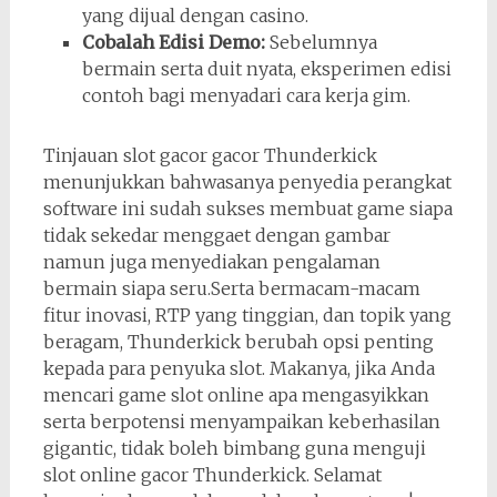
yang dijual dengan casino.
Cobalah Edisi Demo:
Sebelumnya
bermain serta duit nyata, eksperimen edisi
contoh bagi menyadari cara kerja gim.
Tinjauan slot gacor gacor Thunderkick
menunjukkan bahwasanya penyedia perangkat
software ini sudah sukses membuat game siapa
tidak sekedar menggaet dengan gambar
namun juga menyediakan pengalaman
bermain siapa seru.Serta bermacam-macam
fitur inovasi, RTP yang tinggian, dan topik yang
beragam, Thunderkick berubah opsi penting
kepada para penyuka slot. Makanya, jika Anda
mencari game slot online apa mengasyikkan
serta berpotensi menyampaikan keberhasilan
gigantic, tidak boleh bimbang guna menguji
slot online gacor Thunderkick. Selamat