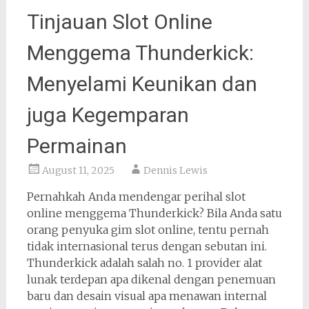
Tinjauan Slot Online
Menggema Thunderkick:
Menyelami Keunikan dan
juga Kegemparan
Permainan
August 11, 2025
Dennis Lewis
Pernahkah Anda mendengar perihal slot
online menggema Thunderkick? Bila Anda satu
orang penyuka gim slot online, tentu pernah
tidak internasional terus dengan sebutan ini.
Thunderkick adalah salah no. 1 provider alat
lunak terdepan apa dikenal dengan penemuan
baru dan desain visual apa menawan internal