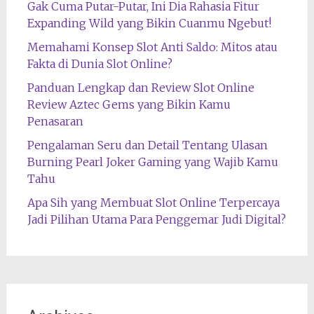
Gak Cuma Putar-Putar, Ini Dia Rahasia Fitur
Expanding Wild yang Bikin Cuanmu Ngebut!
Memahami Konsep Slot Anti Saldo: Mitos atau
Fakta di Dunia Slot Online?
Panduan Lengkap dan Review Slot Online
Review Aztec Gems yang Bikin Kamu
Penasaran
Pengalaman Seru dan Detail Tentang Ulasan
Burning Pearl Joker Gaming yang Wajib Kamu
Tahu
Apa Sih yang Membuat Slot Online Terpercaya
Jadi Pilihan Utama Para Penggemar Judi Digital?