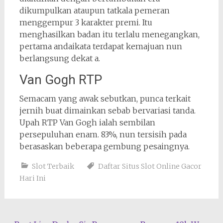
dikumpulkan ataupun tatkala pemeran
menggempur 3 karakter premi. Itu
menghasilkan badan itu terlalu menegangkan,
pertama andaikata terdapat kemajuan nun
berlangsung dekat a.
Van Gogh RTP
Semacam yang awak sebutkan, punca terkait
jernih buat dimainkan sebab bervariasi tanda.
Upah RTP Van Gogh ialah sembilan
persepuluhan enam. 83%, nun tersisih pada
berasaskan beberapa gembung pesaingnya.
Slot Terbaik
Daftar Situs Slot Online Gacor
Hari Ini