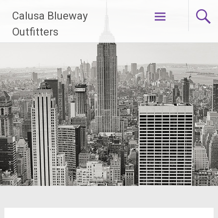
Skip
Calusa Blueway
to
content
Outfitters