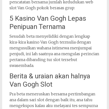
pencatatan bersama jumlah kedudukan web
slot Van Gogh pokok berasas grup:
5 Kasino Van Gogh Lepas
Penipuan Ternama
Sesudah beta menyelidiki dengan lengkap
kira-kira kasino Van Gogh termulia dengan
mengusulkan wahana istimewa menjumpai
penjudi, ini lah saatnya ana mengulas perincian
pertama dibanding tur slot tersebut
swasembada.
Berita & uraian akan halnya
Van Gogh Slot
Pra beta meneruskan bersama pertimbangan
ana dalam sari slot dengan baik itu, ana tahu
mengekspos kalau aku melayani tes sempurna