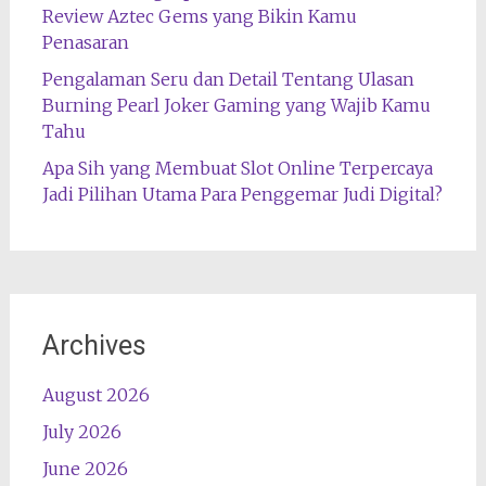
Review Aztec Gems yang Bikin Kamu
Penasaran
Pengalaman Seru dan Detail Tentang Ulasan
Burning Pearl Joker Gaming yang Wajib Kamu
Tahu
Apa Sih yang Membuat Slot Online Terpercaya
Jadi Pilihan Utama Para Penggemar Judi Digital?
Archives
August 2026
July 2026
June 2026