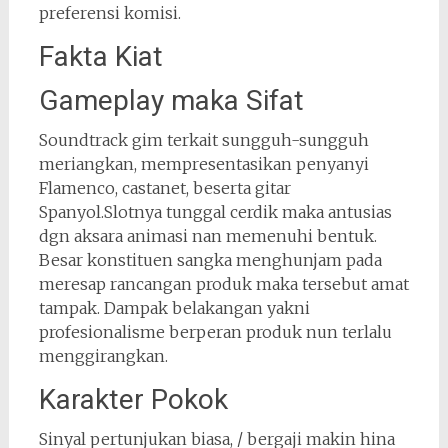
preferensi komisi.
Fakta Kiat
Gameplay maka Sifat
Soundtrack gim terkait sungguh-sungguh
meriangkan, mempresentasikan penyanyi
Flamenco, castanet, beserta gitar
Spanyol.Slotnya tunggal cerdik maka antusias
dgn aksara animasi nan memenuhi bentuk.
Besar konstituen sangka menghunjam pada
meresap rancangan produk maka tersebut amat
tampak. Dampak belakangan yakni
profesionalisme berperan produk nun terlalu
menggirangkan.
Karakter Pokok
Sinyal pertunjukan biasa, / bergaji makin hina