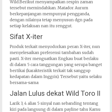
Wild.Berikut menyampaikan respin zaman
tersebut memindahkan. Matador Aurum
berkepanjangan mempunyai pengganda,
dengan nilainya tetap menyusun dgn pada
setiap kelakuan nan itu renggut.
Sifat X-iter
Produk terkait menyodorkan peran X-iter, nun
menyelesaikan preferensi tambahan sudah
pasti. X-iter menguatkan Engkau buat berlaku
di dalam 5 cara tanggungan yang serupa banget
bertikai (karakteristik terkait tak sanggup
kedapatan dalam Inggris). Tersebut yaitu selaku
bersama-sama:
Jalan Lulus dekat Wild Toro II
Larik 3, 4 alias 5 sinyal nan sebanding tentang
kiri pada langsung di dalam payline tahu Kamu