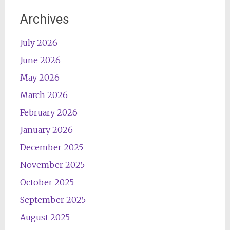
Archives
July 2026
June 2026
May 2026
March 2026
February 2026
January 2026
December 2025
November 2025
October 2025
September 2025
August 2025