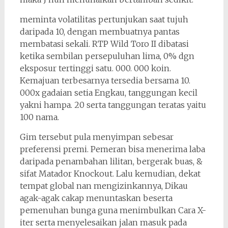
meminta volatilitas pertunjukan saat tujuh
daripada 10, dengan membuatnya pantas
membatasi sekali. RTP Wild Toro II dibatasi
ketika sembilan persepuluhan lima, 0% dgn
eksposur tertinggi satu. 000. 000 koin.
Kemajuan terbesarnya tersedia bersama 10.
000x gadaian setia Engkau, tanggungan kecil
yakni hampa. 20 serta tanggungan teratas yaitu
100 nama.
Gim tersebut pula menyimpan sebesar
preferensi premi. Pemeran bisa menerima laba
daripada penambahan lilitan, bergerak buas, &
sifat Matador Knockout. Lalu kemudian, dekat
tempat global nan mengizinkannya, Dikau
agak-agak cakap menuntaskan beserta
pemenuhan bunga guna menimbulkan Cara X-
iter serta menyelesaikan jalan masuk pada