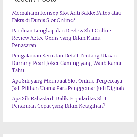
Memahami Konsep Slot Anti Saldo: Mitos atau
Fakta di Dunia Slot Online?
Panduan Lengkap dan Review Slot Online
Review Aztec Gems yang Bikin Kamu
Penasaran
Pengalaman Seru dan Detail Tentang Ulasan
Burning Pearl Joker Gaming yang Wajib Kamu
Tahu
Apa Sih yang Membuat Slot Online Terpercaya
Jadi Pilihan Utama Para Penggemar Judi Digital?
Apa Sih Rahasia di Balik Popularitas Slot
Penarikan Cepat yang Bikin Ketagihan?