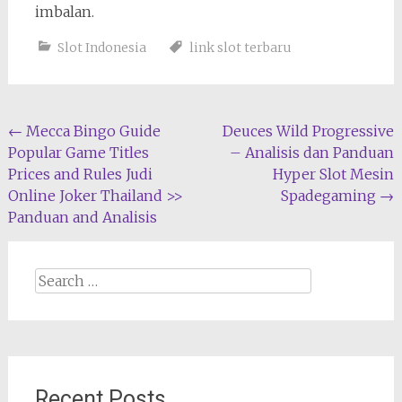
imbalan.
Slot Indonesia
link slot terbaru
Post
←
Mecca Bingo Guide
Deuces Wild Progressive
Popular Game Titles
– Analisis dan Panduan
navigation
Prices and Rules Judi
Hyper Slot Mesin
Online Joker Thailand >>
Spadegaming
→
Panduan and Analisis
Search
for:
Recent Posts