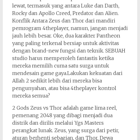
lewat, termasuk yang antara Luke dan Darth,
Rocky dan Apollo Creed, Predator dan Alien.
Konflik Antara Zeus dan Thor dari mandiri
pemrogram 4theplayer, namun, jangan menjadi
jauh lebih besar. Oke, dua karakter Pantheon
yang paling terkenal bersiap untuk aktivitas
dengan brand-new fungsi dan teknik. SEBUAH
studio harus memperoleh fantastis ketika
mereka memilih cuma satu surga untuk
mendesain game gaya.Lakukan kekuatan dari
Allah 2 sedikit lebih dari mereka bisa
pengunyahan, atau bisa 4theplayer kontrol
mereka semua?
2 Gods Zeus vs Thor adalah game lima reel,
pemenang 2048 yang dibagi menjadi dua
distrik dan dirilis melalui Ygs Masters
perangkat lunak. Zeus, yang surga dari petir,
aturan berhenti sebagian, dan Thor, Dewa