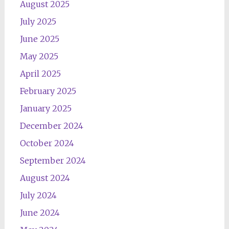
August 2025
July 2025
June 2025
May 2025
April 2025
February 2025
January 2025
December 2024
October 2024
September 2024
August 2024
July 2024
June 2024