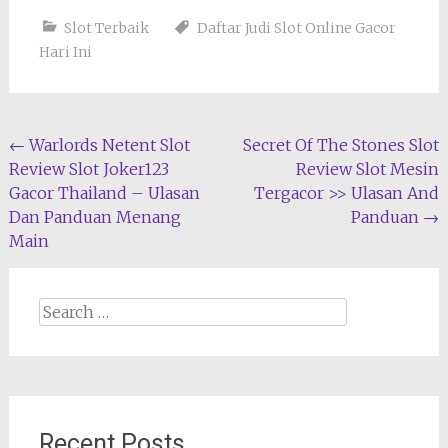
Slot Terbaik
Daftar Judi Slot Online Gacor
Hari Ini
Post
←
Warlords Netent Slot
Secret Of The Stones Slot
Review Slot Joker123
Review Slot Mesin
navigation
Gacor Thailand – Ulasan
Tergacor >> Ulasan And
Dan Panduan Menang
Panduan
→
Main
Search
for:
Recent Posts