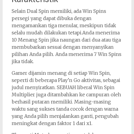
Selain Dual Spin memiliki, ada Win Spins
persegi yang dapat dibuka dengan
mengamankan tiga menular, meskipun tidak
selalu mudah dilakukan tetapi.Anda menerima
10 Menang Spin jika naungan dari dua atau tiga
membubarkan sesuai dengan menyanyikan
pilihan Anda pilih. Anda menerima 7 Win Spins
jika tidak.
Gamer dijamin menang di setiap Win Spin,
seperti di beberapa Play’n Go aktivitas, sebagai
judul menyiratkan. SEBUAH liberal Win Spin
Multiplier juga ditambahkan ke campuran oleh
berhasil putaran memiliki. Masing-masing
waktu sang sukses tanda cocok dengan warna
yang Anda pilih menjalankan ganti, pengubah
meningkat dengan faktor 1 dari x1.