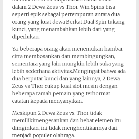
dalam 2 Dewa Zeus vs Thor. Win Spins bisa
seperti epik sebagai pertempuran antara dua
orang yang kuat dewa Berkat Dual Spin tukang
kunci, yang menambahkan lebih dari yang
diperlukan.
Ya, beberapa orang akan menemukan hambar
citra membosankan dan membingungkan,
sementara yang lain mungkin lebih suka yang
lebih sederhana aktivitas.Mengingat bahwa ada
dua berputar kunci dan yang lainnya, 2 Dewa
Zeus vs Thor cukup kuat slot mesin dengan
beberapa ramah pemain yang terhormat
catatan kepada menyanyikan.
Meskipun 2 Dewa Zeus vs. Thor tidak
memilikimengesankan dan hebat elemen itu
diinginkan, ini tidak menghentikannya dari
menjadi populer olahraga.