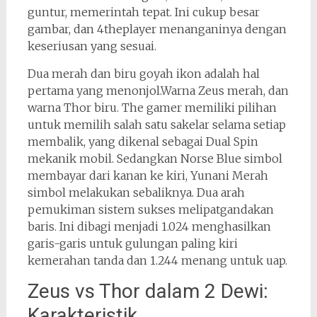
guntur, memerintah tepat. Ini cukup besar
gambar, dan 4theplayer menanganinya dengan
keseriusan yang sesuai.
Dua merah dan biru goyah ikon adalah hal
pertama yang menonjol.Warna Zeus merah, dan
warna Thor biru. The gamer memiliki pilihan
untuk memilih salah satu sakelar selama setiap
membalik, yang dikenal sebagai Dual Spin
mekanik mobil. Sedangkan Norse Blue simbol
membayar dari kanan ke kiri, Yunani Merah
simbol melakukan sebaliknya. Dua arah
pemukiman sistem sukses melipatgandakan
baris. Ini dibagi menjadi 1.024 menghasilkan
garis-garis untuk gulungan paling kiri
kemerahan tanda dan 1.244 menang untuk uap.
Zeus vs Thor dalam 2 Dewi:
Karakteristik