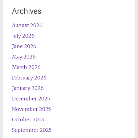
Archives
August 2026
July 2026
June 2026
May 2026
March 2026
February 2026
January 2026
December 2025
November 2025
October 2025
September 2025