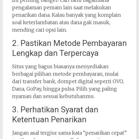
Ini penting banget! Cari tahu bagaimana
pengalaman pemain lain saat melakukan
penarikan dana. Kalau banyak yang komplain
soal keterlambatan atau dana gak masuk,
mending cari opsi lain.
2. Pastikan Metode Pembayaran
Lengkap dan Terpercaya
Situs yang bagus biasanya menyediakan
berbagai pilihan metode pembayaran, mulai
dari transfer bank, dompet digital seperti OVO,
Dana, GoPay, hingga pulsa. Pilih yang paling
nyaman dan sesuai kebutuhanmu.
3. Perhatikan Syarat dan
Ketentuan Penarikan
Jangan asal tergiur sama kata “penarikan cepat”