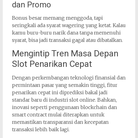
dan Promo
Bonus besar memang menggoda, tapi
seringkali ada syarat wagering yang ketat. Kalau
kamu buru-buru narik dana tanpa memenuhi
syarat, bisa jadi transaksi gagal atau dibatalkan.
Mengintip Tren Masa Depan
Slot Penarikan Cepat
Dengan perkembangan teknologi finansial dan
permintaan pasar yang semakin tinggi, fitur
penarikan cepat ini diprediksi bakal jadi
standar baru di industri slot online. Bahkan,
inovasi seperti penggunaan blockchain dan
smart contract mulai diterapkan untuk
memastikan transparansi dan kecepatan
transaksi lebih baik lagi.