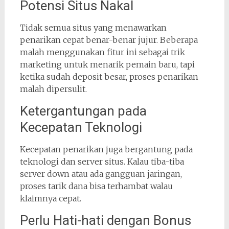
Potensi Situs Nakal
Tidak semua situs yang menawarkan
penarikan cepat benar-benar jujur. Beberapa
malah menggunakan fitur ini sebagai trik
marketing untuk menarik pemain baru, tapi
ketika sudah deposit besar, proses penarikan
malah dipersulit.
Ketergantungan pada
Kecepatan Teknologi
Kecepatan penarikan juga bergantung pada
teknologi dan server situs. Kalau tiba-tiba
server down atau ada gangguan jaringan,
proses tarik dana bisa terhambat walau
klaimnya cepat.
Perlu Hati-hati dengan Bonus