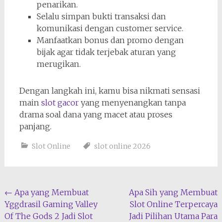
penarikan.
Selalu simpan bukti transaksi dan
komunikasi dengan customer service.
Manfaatkan bonus dan promo dengan
bijak agar tidak terjebak aturan yang
merugikan.
Dengan langkah ini, kamu bisa nikmati sensasi
main
slot gacor
yang menyenangkan tanpa
drama soal dana yang macet atau proses
panjang.
Slot Online
slot online 2026
Post
←
Apa yang Membuat
Apa Sih yang Membuat
Yggdrasil Gaming Valley
Slot Online Terpercaya
navigation
Of The Gods 2 Jadi Slot
Jadi Pilihan Utama Para