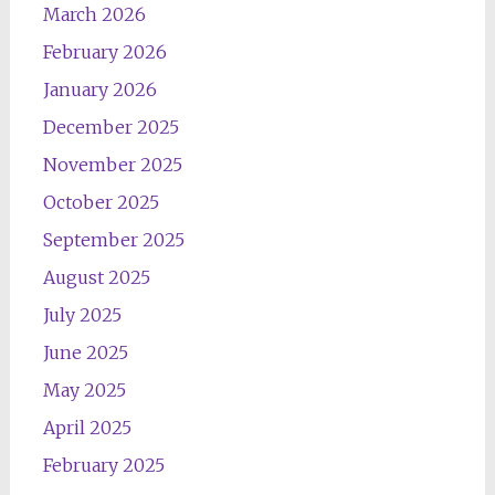
March 2026
February 2026
January 2026
December 2025
November 2025
October 2025
September 2025
August 2025
July 2025
June 2025
May 2025
April 2025
February 2025