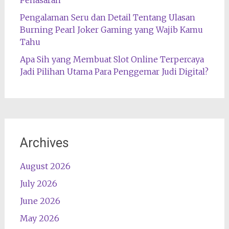
Penasaran
Pengalaman Seru dan Detail Tentang Ulasan
Burning Pearl Joker Gaming yang Wajib Kamu
Tahu
Apa Sih yang Membuat Slot Online Terpercaya
Jadi Pilihan Utama Para Penggemar Judi Digital?
Archives
August 2026
July 2026
June 2026
May 2026