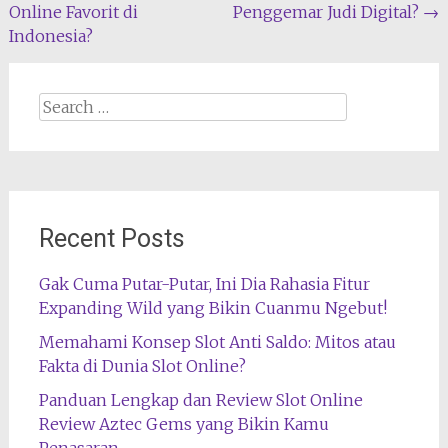
Online Favorit di
Penggemar Judi Digital?
→
Indonesia?
Search
for:
Recent Posts
Gak Cuma Putar-Putar, Ini Dia Rahasia Fitur
Expanding Wild yang Bikin Cuanmu Ngebut!
Memahami Konsep Slot Anti Saldo: Mitos atau
Fakta di Dunia Slot Online?
Panduan Lengkap dan Review Slot Online
Review Aztec Gems yang Bikin Kamu