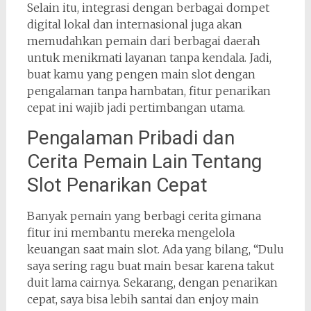
Selain itu, integrasi dengan berbagai dompet
digital lokal dan internasional juga akan
memudahkan pemain dari berbagai daerah
untuk menikmati layanan tanpa kendala. Jadi,
buat kamu yang pengen main slot dengan
pengalaman tanpa hambatan, fitur penarikan
cepat ini wajib jadi pertimbangan utama.
Pengalaman Pribadi dan
Cerita Pemain Lain Tentang
Slot Penarikan Cepat
Banyak pemain yang berbagi cerita gimana
fitur ini membantu mereka mengelola
keuangan saat main slot. Ada yang bilang, “Dulu
saya sering ragu buat main besar karena takut
duit lama cairnya. Sekarang, dengan penarikan
cepat, saya bisa lebih santai dan enjoy main