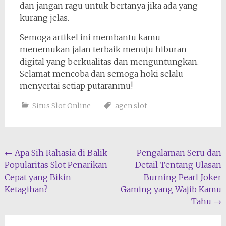
dan jangan ragu untuk bertanya jika ada yang
kurang jelas.
Semoga artikel ini membantu kamu
menemukan jalan terbaik menuju hiburan
digital yang berkualitas dan menguntungkan.
Selamat mencoba dan semoga hoki selalu
menyertai setiap putaranmu!
Situs Slot Online
agen slot
Post
←
Apa Sih Rahasia di Balik
Pengalaman Seru dan
Popularitas Slot Penarikan
Detail Tentang Ulasan
navigation
Cepat yang Bikin
Burning Pearl Joker
Ketagihan?
Gaming yang Wajib Kamu
Tahu
→