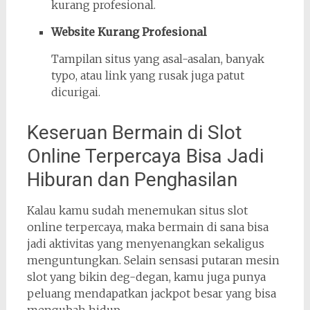
kurang profesional.
Website Kurang Profesional
Tampilan situs yang asal-asalan, banyak
typo, atau link yang rusak juga patut
dicurigai.
Keseruan Bermain di Slot
Online Terpercaya Bisa Jadi
Hiburan dan Penghasilan
Kalau kamu sudah menemukan situs slot
online terpercaya, maka bermain di sana bisa
jadi aktivitas yang menyenangkan sekaligus
menguntungkan. Selain sensasi putaran mesin
slot yang bikin deg-degan, kamu juga punya
peluang mendapatkan jackpot besar yang bisa