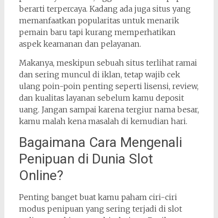
berarti terpercaya. Kadang ada juga situs yang
memanfaatkan popularitas untuk menarik
pemain baru tapi kurang memperhatikan
aspek keamanan dan pelayanan.
Makanya, meskipun sebuah situs terlihat ramai
dan sering muncul di iklan, tetap wajib cek
ulang poin-poin penting seperti lisensi, review,
dan kualitas layanan sebelum kamu deposit
uang. Jangan sampai karena tergiur nama besar,
kamu malah kena masalah di kemudian hari.
Bagaimana Cara Mengenali
Penipuan di Dunia Slot
Online?
Penting banget buat kamu paham ciri-ciri
modus penipuan yang sering terjadi di slot