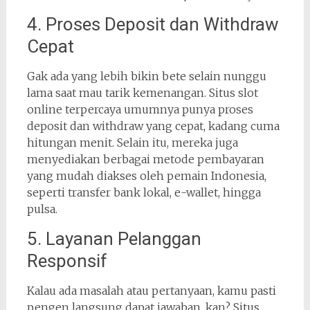
4. Proses Deposit dan Withdraw
Cepat
Gak ada yang lebih bikin bete selain nunggu
lama saat mau tarik kemenangan. Situs slot
online terpercaya umumnya punya proses
deposit dan withdraw yang cepat, kadang cuma
hitungan menit. Selain itu, mereka juga
menyediakan berbagai metode pembayaran
yang mudah diakses oleh pemain Indonesia,
seperti transfer bank lokal, e-wallet, hingga
pulsa.
5. Layanan Pelanggan
Responsif
Kalau ada masalah atau pertanyaan, kamu pasti
pengen langsung dapat jawaban, kan? Situs