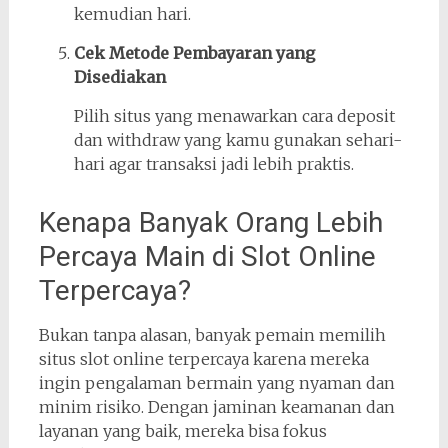
kemudian hari.
Cek Metode Pembayaran yang
Disediakan
Pilih situs yang menawarkan cara deposit
dan withdraw yang kamu gunakan sehari-
hari agar transaksi jadi lebih praktis.
Kenapa Banyak Orang Lebih
Percaya Main di Slot Online
Terpercaya?
Bukan tanpa alasan, banyak pemain memilih
situs slot online terpercaya karena mereka
ingin pengalaman bermain yang nyaman dan
minim risiko. Dengan jaminan keamanan dan
layanan yang baik, mereka bisa fokus