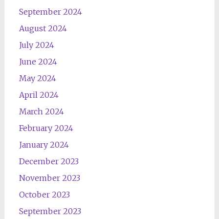
September 2024
August 2024
July 2024
June 2024
May 2024
April 2024
March 2024
February 2024
January 2024
December 2023
November 2023
October 2023
September 2023