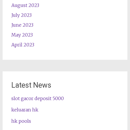
August 2023
July 2023
June 2023
May 2023
April 2023
Latest News
slot gacor deposit 5000
keluaran hk
hk pools