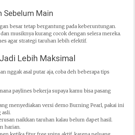
an Sebelum Main
gan besar tetap bergantung pada keberuntungan.
dan musiknya kurang cocok dengan selera mereka.
 agar strategi taruhan lebih efektif.
 Jadi Lebih Maksimal
 nggak asal putar aja, coba deh beberapa tips
imana paylines bekerja supaya kamu bisa pasang
ang menyediakan versi demo Burning Pearl, pakai ini
asli.
erusan naikkan taruhan kalau belum dapet hasil.
n harian.
n ketika fitur free spins aktif, karena peluang