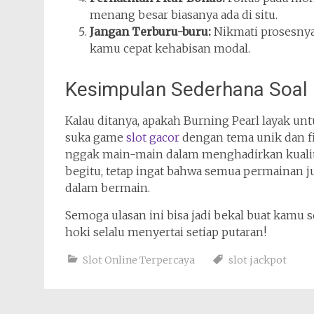
menang besar biasanya ada di situ.
Jangan Terburu-buru:
Nikmati prosesnya,
kamu cepat kehabisan modal.
Kesimpulan Sederhana Soal 
Kalau ditanya, apakah Burning Pearl layak un
suka game
slot gacor
dengan tema unik dan f
nggak main-main dalam menghadirkan kualitas,
begitu, tetap ingat bahwa semua permainan ju
dalam bermain.
Semoga ulasan ini bisa jadi bekal buat kam
hoki selalu menyertai setiap putaran!
Slot Online Terpercaya
slot jackpot