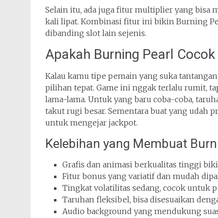
Selain itu, ada juga fitur multiplier yang 
kali lipat. Kombinasi fitur ini bikin Burning 
dibanding slot lain sejenis.
Apakah Burning Pearl Cocok
Kalau kamu tipe pemain yang suka tantangan t
pilihan tepat. Game ini nggak terlalu rumit, 
lama-lama. Untuk yang baru coba-coba, taru
takut rugi besar. Sementara buat yang udah p
untuk mengejar jackpot.
Kelebihan yang Membuat Burni
Grafis dan animasi berkualitas tinggi 
Fitur bonus yang variatif dan mudah dip
Tingkat volatilitas sedang, cocok untuk
Taruhan fleksibel, bisa disesuaikan den
Audio background yang mendukung suasan