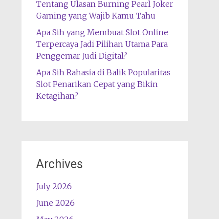
Tentang Ulasan Burning Pearl Joker
Gaming yang Wajib Kamu Tahu
Apa Sih yang Membuat Slot Online
Terpercaya Jadi Pilihan Utama Para
Penggemar Judi Digital?
Apa Sih Rahasia di Balik Popularitas
Slot Penarikan Cepat yang Bikin
Ketagihan?
Archives
July 2026
June 2026