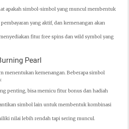
ihat apakah simbol-simbol yang muncul membentuk
 pembayaran yang aktif, dan kemenangan akan
menyediakan fitur free spins dan wild symbol yang
urning Pearl
 dalam menentukan kemenangan. Beberapa simbol
:
ng penting, bisa memicu fitur bonus dan hadiah
ggantikan simbol lain untuk membentuk kombinasi
iliki nilai lebih rendah tapi sering muncul.