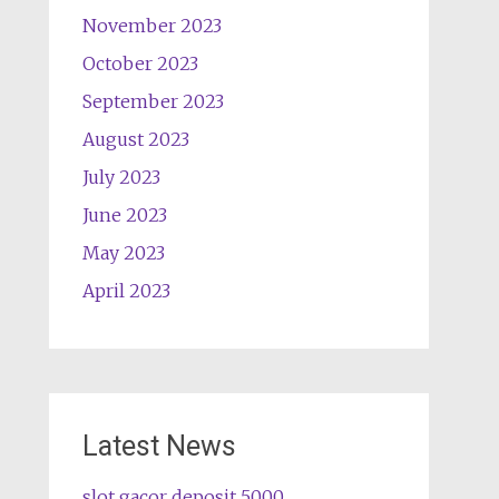
November 2023
October 2023
September 2023
August 2023
July 2023
June 2023
May 2023
April 2023
Latest News
slot gacor deposit 5000