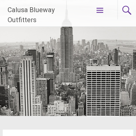
Skip
Calusa Blueway
to
content
Outfitters