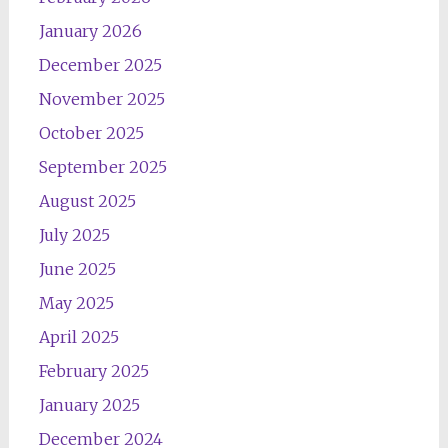
January 2026
December 2025
November 2025
October 2025
September 2025
August 2025
July 2025
June 2025
May 2025
April 2025
February 2025
January 2025
December 2024