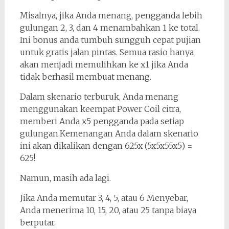
Misalnya, jika Anda menang, pengganda lebih
gulungan 2, 3, dan 4 menambahkan 1 ke total.
Ini bonus anda tumbuh sungguh cepat pujian
untuk gratis jalan pintas. Semua rasio hanya
akan menjadi memulihkan ke x1 jika Anda
tidak berhasil membuat menang.
Dalam skenario terburuk, Anda menang
menggunakan keempat Power Coil citra,
memberi Anda x5 pengganda pada setiap
gulungan.Kemenangan Anda dalam skenario
ini akan dikalikan dengan 625x (5x5x55x5) =
625!
Namun, masih ada lagi.
Jika Anda memutar 3, 4, 5, atau 6 Menyebar,
Anda menerima 10, 15, 20, atau 25 tanpa biaya
berputar.