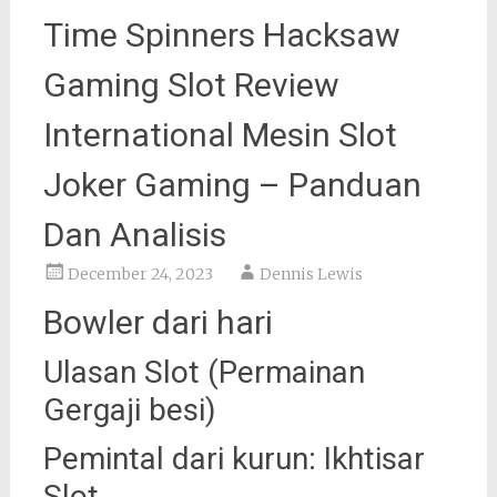
Time Spinners Hacksaw
Gaming Slot Review
International Mesin Slot
Joker Gaming – Panduan
Dan Analisis
December 24, 2023
Dennis Lewis
Bowler dari hari
Ulasan Slot (Permainan
Gergaji besi)
Pemintal dari kurun: Ikhtisar
Slot