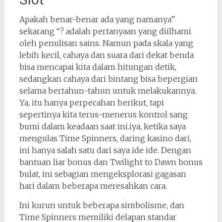
Apakah benar-benar ada yang namanya”
sekarang “? adalah pertanyaan yang diilhami
oleh penulisan sains. Namun pada skala yang
lebih kecil, cahaya dan suara dari dekat benda
bisa mencapai kita dalam hitungan detik,
sedangkan cahaya dari bintang bisa bepergian
selama bertahun-tahun untuk melakukannya.
Ya, itu hanya perpecahan berikut, tapi
sepertinya kita terus-menerus kontrol sang
bumi dalam keadaan saat ini.iya, ketika saya
mengulas Time Spinners, daring kasino dari,
ini hanya salah satu dari saya ide ide. Dengan
bantuan liar bonus dan Twilight to Dawn bonus
bulat, ini sebagian mengeksplorasi gagasan
hari dalam beberapa meresahkan cara.
Ini kurun untuk beberapa simbolisme, dan
Time Spinners memiliki delapan standar