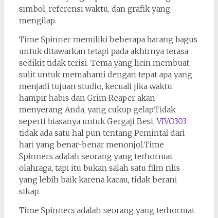
simbol, referensi waktu, dan grafik yang
mengilap.
Time Spinner memiliki beberapa barang bagus
untuk ditawarkan tetapi pada akhirnya terasa
sedikit tidak terisi. Tema yang licin membuat
sulit untuk memahami dengan tepat apa yang
menjadi tujuan studio, kecuali jika waktu
hampir habis dan Grim Reaper akan
menyerang Anda, yang cukup gelap.Tidak
seperti biasanya untuk Gergaji Besi,
VIVO303
tidak ada satu hal pun tentang Pemintal dari
hari yang benar-benar menonjol.Time
Spinners adalah seorang yang terhormat
olahraga, tapi itu bukan salah satu film rilis
yang lebih baik karena kacau, tidak berani
sikap.
Time Spinners adalah seorang yang terhormat