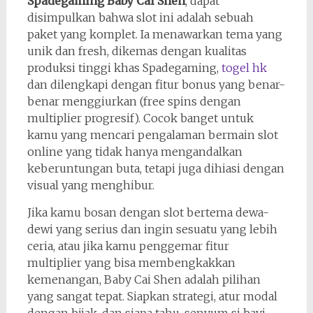
Spadegaming Baby Cai Shen
, dapat
disimpulkan bahwa slot ini adalah sebuah
paket yang komplet. Ia menawarkan tema yang
unik dan fresh, dikemas dengan kualitas
produksi tinggi khas Spadegaming,
togel hk
dan dilengkapi dengan fitur bonus yang benar-
benar menggiurkan (free spins dengan
multiplier progresif). Cocok banget untuk
kamu yang mencari pengalaman bermain slot
online yang tidak hanya mengandalkan
keberuntungan buta, tetapi juga dihiasi dengan
visual yang menghibur.
Jika kamu bosan dengan slot bertema dewa-
dewi yang serius dan ingin sesuatu yang lebih
ceria, atau jika kamu penggemar fitur
multiplier yang bisa membengkakkan
kemenangan, Baby Cai Shen adalah pilihan
yang sangat tepat. Siapkan strategi, atur modal