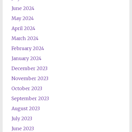
June 2024
May 2024
April 2024
March 2024
February 2024
January 2024
December 2023
November 2023
October 2023
September 2023
August 2023
July 2023
June 2023