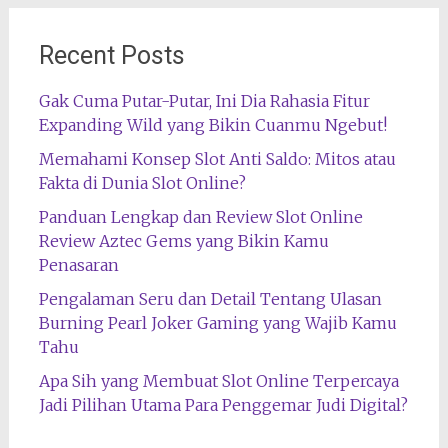
Recent Posts
Gak Cuma Putar-Putar, Ini Dia Rahasia Fitur
Expanding Wild yang Bikin Cuanmu Ngebut!
Memahami Konsep Slot Anti Saldo: Mitos atau
Fakta di Dunia Slot Online?
Panduan Lengkap dan Review Slot Online
Review Aztec Gems yang Bikin Kamu
Penasaran
Pengalaman Seru dan Detail Tentang Ulasan
Burning Pearl Joker Gaming yang Wajib Kamu
Tahu
Apa Sih yang Membuat Slot Online Terpercaya
Jadi Pilihan Utama Para Penggemar Judi Digital?