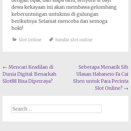
dengan bijak, dan siapa tahu, senyum si bayi
dewa kekayaan ini akan membawa gelombang
keberuntungan untukmu di gulungan
berikutnya. Selamat mencoba dan semoga
hoki!
Slot Online
bandar slot online
Post
←
Mencari Keadilan di
Seberapa Menarik Sih
Dunia Digital: Benarkah
Ulasan Habanero Fa Cai
navigation
Slot88 Bisa Dipercaya?
Shen untuk Para Pecinta
Slot Online?
→
Search
for: