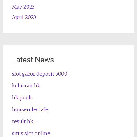
May 2023
April 2023
Latest News
slot gacor deposit 5000
keluaran hk
hk pools
houserulescafe
result hk
situs slot online