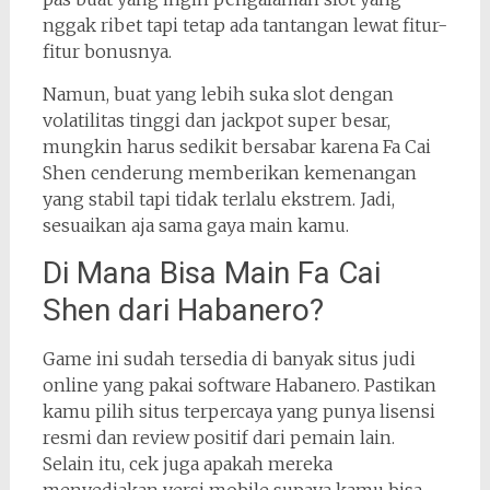
nggak ribet tapi tetap ada tantangan lewat fitur-
fitur bonusnya.
Namun, buat yang lebih suka slot dengan
volatilitas tinggi dan jackpot super besar,
mungkin harus sedikit bersabar karena Fa Cai
Shen cenderung memberikan kemenangan
yang stabil tapi tidak terlalu ekstrem. Jadi,
sesuaikan aja sama gaya main kamu.
Di Mana Bisa Main Fa Cai
Shen dari Habanero?
Game ini sudah tersedia di banyak situs judi
online yang pakai software Habanero. Pastikan
kamu pilih situs terpercaya yang punya lisensi
resmi dan review positif dari pemain lain.
Selain itu, cek juga apakah mereka