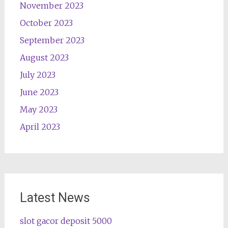
November 2023
October 2023
September 2023
August 2023
July 2023
June 2023
May 2023
April 2023
Latest News
slot gacor deposit 5000