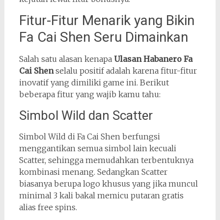
Fitur-Fitur Menarik yang Bikin
Fa Cai Shen Seru Dimainkan
Salah satu alasan kenapa
Ulasan Habanero Fa
Cai Shen
selalu positif adalah karena fitur-fitur
inovatif yang dimiliki game ini. Berikut
beberapa fitur yang wajib kamu tahu:
Simbol Wild dan Scatter
Simbol Wild di Fa Cai Shen berfungsi
menggantikan semua simbol lain kecuali
Scatter, sehingga memudahkan terbentuknya
kombinasi menang. Sedangkan Scatter
biasanya berupa logo khusus yang jika muncul
minimal 3 kali bakal memicu putaran gratis
alias free spins.