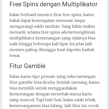
Free Spins dengan Multiplikator
Kalau berhasil memicu fitur free spins, kamu
bakal dapat kesempatan memutar tanpa
mengurangi saldo taruhan. Yang bikin makin
menarik, selama free spins ada kemungkinan
multiplikator kemenangan yang nilainya bisa
naik hingga beberapa kali lipat. Ini jelas jadi
momen paling ditunggu buat dapetin hadiah
besar.
Fitur Gamble
Kalau kamu tipe pemain yang suka tantangan,
fitur gamble bisa dicoba. Setelah menang, kamu
bisa memilih untuk menggandakan
kemenangan dengan menebak warna kartu
yang muncul. Tapi hati-hati, kalau salah tebak,
kemenanganmu bisa hilang. Jadi fitur ini cocok