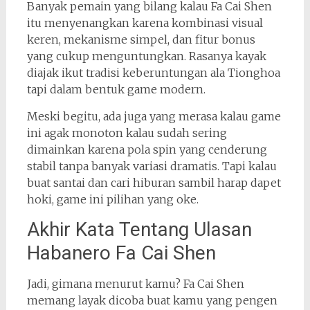
Banyak pemain yang bilang kalau Fa Cai Shen
itu menyenangkan karena kombinasi visual
keren, mekanisme simpel, dan fitur bonus
yang cukup menguntungkan. Rasanya kayak
diajak ikut tradisi keberuntungan ala Tionghoa
tapi dalam bentuk game modern.
Meski begitu, ada juga yang merasa kalau game
ini agak monoton kalau sudah sering
dimainkan karena pola spin yang cenderung
stabil tanpa banyak variasi dramatis. Tapi kalau
buat santai dan cari hiburan sambil harap dapet
hoki, game ini pilihan yang oke.
Akhir Kata Tentang Ulasan
Habanero Fa Cai Shen
Jadi, gimana menurut kamu? Fa Cai Shen
memang layak dicoba buat kamu yang pengen