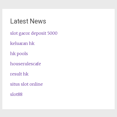
Latest News
slot gacor deposit 5000
keluaran hk
hk pools
houserulescafe
result hk
situs slot online
slot88