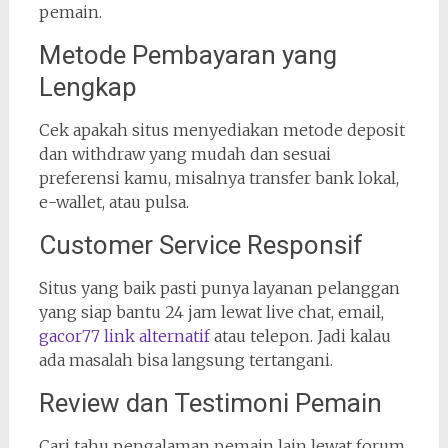
pemain.
Metode Pembayaran yang
Lengkap
Cek apakah situs menyediakan metode deposit
dan withdraw yang mudah dan sesuai
preferensi kamu, misalnya transfer bank lokal,
e-wallet, atau pulsa.
Customer Service Responsif
Situs yang baik pasti punya layanan pelanggan
yang siap bantu 24 jam lewat live chat, email,
gacor77 link alternatif
atau telepon. Jadi kalau
ada masalah bisa langsung tertangani.
Review dan Testimoni Pemain
Cari tahu pengalaman pemain lain lewat forum,