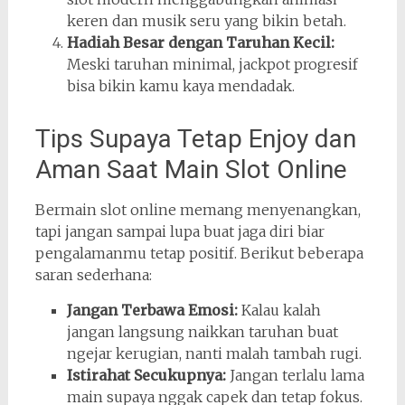
keren dan musik seru yang bikin betah.
Hadiah Besar dengan Taruhan Kecil:
Meski taruhan minimal, jackpot progresif
bisa bikin kamu kaya mendadak.
Tips Supaya Tetap Enjoy dan
Aman Saat Main Slot Online
Bermain slot online memang menyenangkan,
tapi jangan sampai lupa buat jaga diri biar
pengalamanmu tetap positif. Berikut beberapa
saran sederhana:
Jangan Terbawa Emosi:
Kalau kalah
jangan langsung naikkan taruhan buat
ngejar kerugian, nanti malah tambah rugi.
Istirahat Secukupnya:
Jangan terlalu lama
main supaya nggak capek dan tetap fokus.