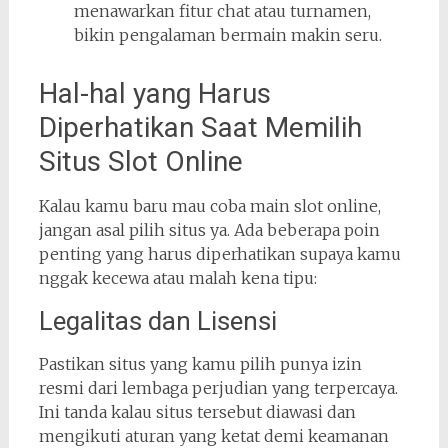
menawarkan fitur chat atau turnamen,
bikin pengalaman bermain makin seru.
Hal-hal yang Harus
Diperhatikan Saat Memilih
Situs Slot Online
Kalau kamu baru mau coba main slot online,
jangan asal pilih situs ya. Ada beberapa poin
penting yang harus diperhatikan supaya kamu
nggak kecewa atau malah kena tipu:
Legalitas dan Lisensi
Pastikan situs yang kamu pilih punya izin
resmi dari lembaga perjudian yang terpercaya.
Ini tanda kalau situs tersebut diawasi dan
mengikuti aturan yang ketat demi keamanan