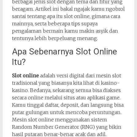
berbagai jenis slot dengan tema dan fitur yang
beragam. Artikel ini bakal ngajak kamu ngobrol
santai tentang apa itu slot online, gimana cara
mainnya, serta beberapa tips supaya
pengalaman bermain kamu makin asyik dan
tentunya lebih berpeluang menang.
Apa Sebenarnya Slot Online
Itu?
Slot online
adalah versi digital dari mesin slot
tradisional yang biasanya kita lihat di kasino-
kasino. Bedanya, sekarang semua bisa diakses
secara online melalui situs atau aplikasi game.
Kamu tinggal daftar, deposit, dan langsung bisa
putar gulungan untuk mencoba peruntungan.
Mesin slot online menggunakan sistem
Random Number Generator (RNG) yang bikin
hasil putaran benar-benar acak dan adil.