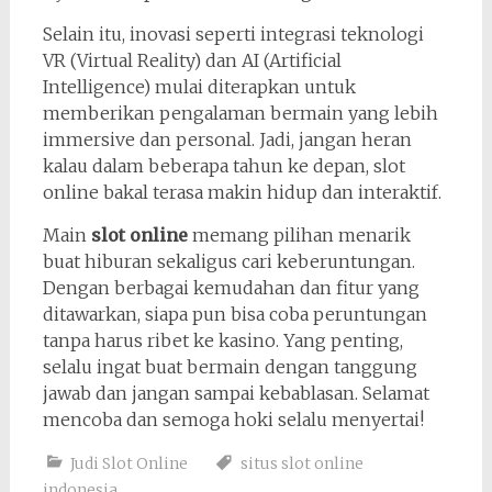
Selain itu, inovasi seperti integrasi teknologi
VR (Virtual Reality) dan AI (Artificial
Intelligence) mulai diterapkan untuk
memberikan pengalaman bermain yang lebih
immersive dan personal. Jadi, jangan heran
kalau dalam beberapa tahun ke depan, slot
online bakal terasa makin hidup dan interaktif.
Main
slot online
memang pilihan menarik
buat hiburan sekaligus cari keberuntungan.
Dengan berbagai kemudahan dan fitur yang
ditawarkan, siapa pun bisa coba peruntungan
tanpa harus ribet ke kasino. Yang penting,
selalu ingat buat bermain dengan tanggung
jawab dan jangan sampai kebablasan. Selamat
mencoba dan semoga hoki selalu menyertai!
Judi Slot Online
situs slot online
indonesia