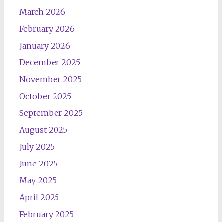
March 2026
February 2026
January 2026
December 2025
November 2025
October 2025
September 2025
August 2025
July 2025
June 2025
May 2025
April 2025
February 2025