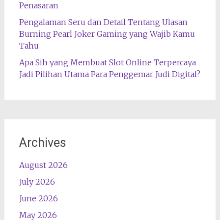
Penasaran
Pengalaman Seru dan Detail Tentang Ulasan
Burning Pearl Joker Gaming yang Wajib Kamu
Tahu
Apa Sih yang Membuat Slot Online Terpercaya
Jadi Pilihan Utama Para Penggemar Judi Digital?
Archives
August 2026
July 2026
June 2026
May 2026