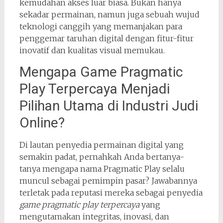
kemudahan akses luar biasa. Bukan hanya
sekadar permainan, namun juga sebuah wujud
teknologi canggih yang memanjakan para
penggemar taruhan digital dengan fitur-fitur
inovatif dan kualitas visual memukau.
Mengapa Game Pragmatic
Play Terpercaya Menjadi
Pilihan Utama di Industri Judi
Online?
Di lautan penyedia permainan digital yang
semakin padat, pernahkah Anda bertanya-
tanya mengapa nama Pragmatic Play selalu
muncul sebagai pemimpin pasar? Jawabannya
terletak pada reputasi mereka sebagai penyedia
game pragmatic play terpercaya
yang
mengutamakan integritas, inovasi, dan