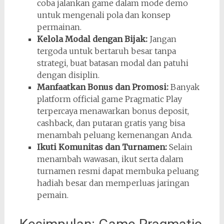
coba jalankan game dalam mode demo
untuk mengenali pola dan konsep
permainan.
Kelola Modal dengan Bijak:
Jangan
tergoda untuk bertaruh besar tanpa
strategi, buat batasan modal dan patuhi
dengan disiplin.
Manfaatkan Bonus dan Promosi:
Banyak
platform official game Pragmatic Play
terpercaya menawarkan bonus deposit,
cashback, dan putaran gratis yang bisa
menambah peluang kemenangan Anda.
Ikuti Komunitas dan Turnamen:
Selain
menambah wawasan, ikut serta dalam
turnamen resmi dapat membuka peluang
hadiah besar dan memperluas jaringan
pemain.