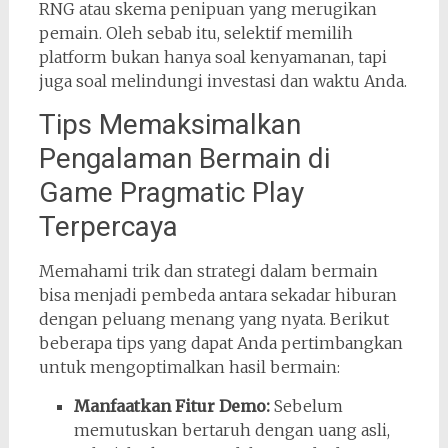
RNG atau skema penipuan yang merugikan
pemain. Oleh sebab itu, selektif memilih
platform bukan hanya soal kenyamanan, tapi
juga soal melindungi investasi dan waktu Anda.
Tips Memaksimalkan
Pengalaman Bermain di
Game Pragmatic Play
Terpercaya
Memahami trik dan strategi dalam bermain
bisa menjadi pembeda antara sekadar hiburan
dengan peluang menang yang nyata. Berikut
beberapa tips yang dapat Anda pertimbangkan
untuk mengoptimalkan hasil bermain:
Manfaatkan Fitur Demo:
Sebelum
memutuskan bertaruh dengan uang asli,