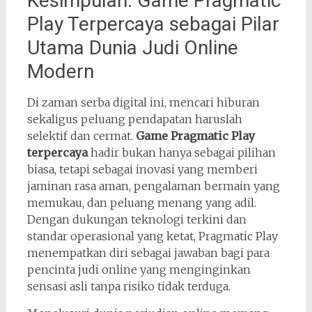
Kesimpulan: Game Pragmatic
Play Terpercaya sebagai Pilar
Utama Dunia Judi Online
Modern
Di zaman serba digital ini, mencari hiburan
sekaligus peluang pendapatan haruslah
selektif dan cermat.
Game Pragmatic Play
terpercaya
hadir bukan hanya sebagai pilihan
biasa, tetapi sebagai inovasi yang memberi
jaminan rasa aman, pengalaman bermain yang
memukau, dan peluang menang yang adil.
Dengan dukungan teknologi terkini dan
standar operasional yang ketat, Pragmatic Play
menempatkan diri sebagai jawaban bagi para
pencinta judi online yang menginginkan
sensasi asli tanpa risiko tidak terduga.