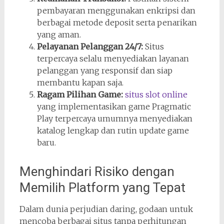
pembayaran menggunakan enkripsi dan
berbagai metode deposit serta penarikan
yang aman.
Pelayanan Pelanggan 24/7:
Situs
terpercaya selalu menyediakan layanan
pelanggan yang responsif dan siap
membantu kapan saja.
Ragam Pilihan Game:
situs slot online
yang implementasikan game Pragmatic
Play terpercaya umumnya menyediakan
katalog lengkap dan rutin update game
baru.
Menghindari Risiko dengan
Memilih Platform yang Tepat
Dalam dunia perjudian daring, godaan untuk
mencoba berbagai situs tanpa perhitungan