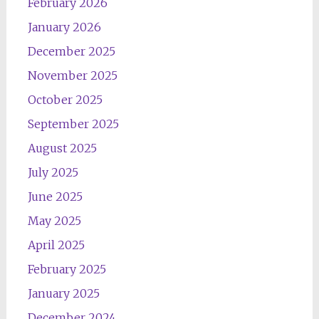
February 2026
January 2026
December 2025
November 2025
October 2025
September 2025
August 2025
July 2025
June 2025
May 2025
April 2025
February 2025
January 2025
December 2024