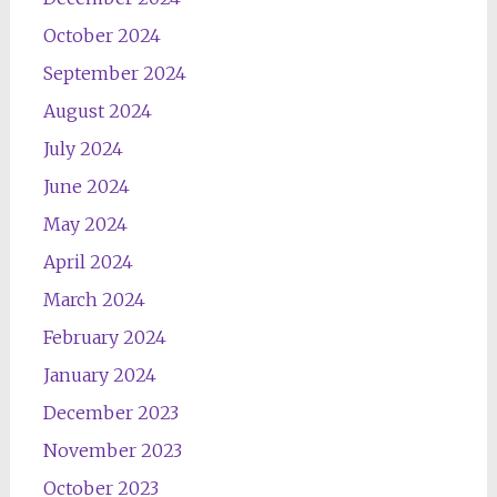
October 2024
September 2024
August 2024
July 2024
June 2024
May 2024
April 2024
March 2024
February 2024
January 2024
December 2023
November 2023
October 2023