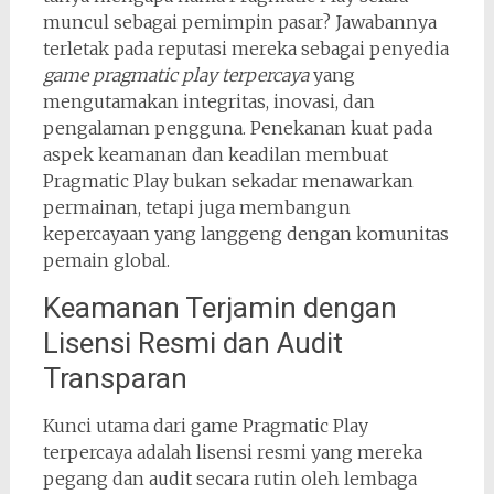
muncul sebagai pemimpin pasar? Jawabannya
terletak pada reputasi mereka sebagai penyedia
game pragmatic play terpercaya
yang
mengutamakan integritas, inovasi, dan
pengalaman pengguna. Penekanan kuat pada
aspek keamanan dan keadilan membuat
Pragmatic Play bukan sekadar menawarkan
permainan, tetapi juga membangun
kepercayaan yang langgeng dengan komunitas
pemain global.
Keamanan Terjamin dengan
Lisensi Resmi dan Audit
Transparan
Kunci utama dari game Pragmatic Play
terpercaya adalah lisensi resmi yang mereka
pegang dan audit secara rutin oleh lembaga