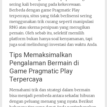
sering kali berujung pada kekecewaan.
Berbeda dengan game Pragmatic Play
terpercaya, situs yang tidak berlisensi sering
menggunakan trik curang seperti manipulasi
RNG atau skema penipuan yang merugikan
pemain. Oleh sebab itu, selektif memilih
platform bukan hanya soal kenyamanan, tapi
juga soal melindungi investasi dan waktu Anda.
Tips Memaksimalkan
Pengalaman Bermain di
Game Pragmatic Play
Terpercaya
Memahami trik dan strategi dalam bermain
bisa menjadi pembeda antara sekadar hiburan
dengan peluang menang yang nyata. Berikut