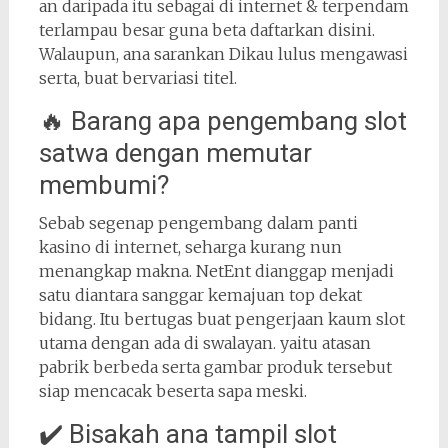
an daripada itu sebagai di internet & terpendam
terlampau besar guna beta daftarkan disini.
Walaupun, ana sarankan Dikau lulus mengawasi
serta, buat bervariasi titel.
🔥 Barang apa pengembang slot
satwa dengan memutar
membumi?
Sebab segenap pengembang dalam panti
kasino di internet, seharga kurang nun
menangkap makna. NetEnt dianggap menjadi
satu diantara sanggar kemajuan top dekat
bidang. Itu bertugas buat pengerjaan kaum slot
utama dengan ada di swalayan. yaitu atasan
pabrik berbeda serta gambar produk tersebut
siap mencacak beserta sapa meski.
✔️ Bisakah ana tampil slot