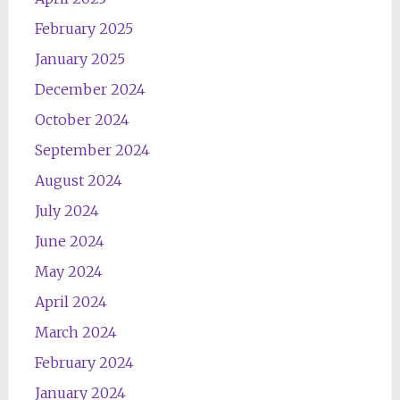
February 2025
January 2025
December 2024
October 2024
September 2024
August 2024
July 2024
June 2024
May 2024
April 2024
March 2024
February 2024
January 2024