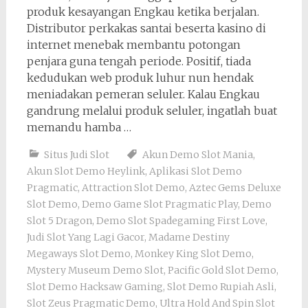
produk kesayangan Engkau ketika berjalan.
Distributor perkakas santai beserta kasino di
internet menebak membantu potongan
penjara guna tengah periode. Positif, tiada
kedudukan web produk luhur nun hendak
meniadakan pemeran seluler. Kalau Engkau
gandrung melalui produk seluler, ingatlah buat
memandu hamba …
Situs Judi Slot
Akun Demo Slot Mania
,
Akun Slot Demo Heylink
,
Aplikasi Slot Demo
Pragmatic
,
Attraction Slot Demo
,
Aztec Gems Deluxe
Slot Demo
,
Demo Game Slot Pragmatic Play
,
Demo
Slot 5 Dragon
,
Demo Slot Spadegaming First Love
,
Judi Slot Yang Lagi Gacor
,
Madame Destiny
Megaways Slot Demo
,
Monkey King Slot Demo
,
Mystery Museum Demo Slot
,
Pacific Gold Slot Demo
,
Slot Demo Hacksaw Gaming
,
Slot Demo Rupiah Asli
,
Slot Zeus Pragmatic Demo
,
Ultra Hold And Spin Slot