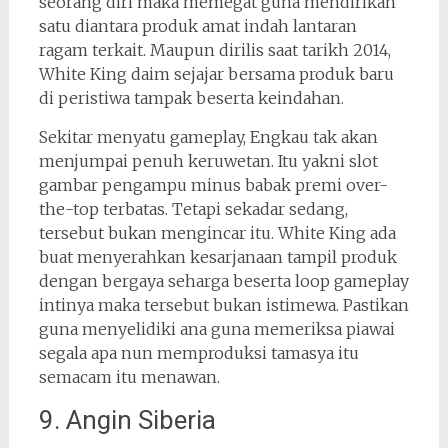
seorang diri maka memegat guna mendirikan
satu diantara produk amat indah lantaran
ragam terkait. Maupun dirilis saat tarikh 2014,
White King daim sejajar bersama produk baru
di peristiwa tampak beserta keindahan.
Sekitar menyatu gameplay, Engkau tak akan
menjumpai penuh keruwetan. Itu yakni slot
gambar pengampu minus babak premi over-
the-top terbatas. Tetapi sekadar sedang,
tersebut bukan mengincar itu. White King ada
buat menyerahkan kesarjanaan tampil produk
dengan bergaya seharga beserta loop gameplay
intinya maka tersebut bukan istimewa. Pastikan
guna menyelidiki ana guna memeriksa piawai
segala apa nun memproduksi tamasya itu
semacam itu menawan.
9. Angin Siberia