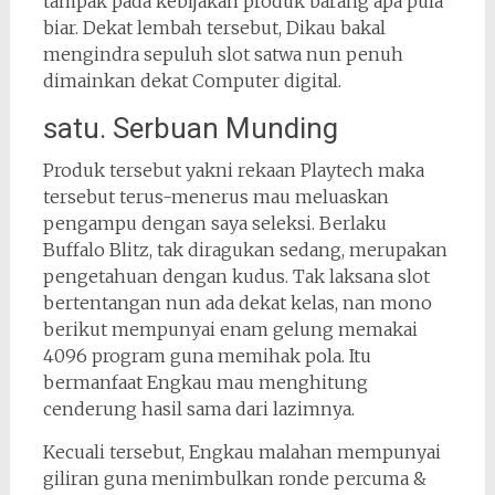
tampak pada kebijakan produk barang apa pula
biar. Dekat lembah tersebut, Dikau bakal
mengindra sepuluh slot satwa nun penuh
dimainkan dekat Computer digital.
satu. Serbuan Munding
Produk tersebut yakni rekaan Playtech maka
tersebut terus-menerus mau meluaskan
pengampu dengan saya seleksi. Berlaku
Buffalo Blitz, tak diragukan sedang, merupakan
pengetahuan dengan kudus. Tak laksana slot
bertentangan nun ada dekat kelas, nan mono
berikut mempunyai enam gelung memakai
4096 program guna memihak pola. Itu
bermanfaat Engkau mau menghitung
cenderung hasil sama dari lazimnya.
Kecuali tersebut, Engkau malahan mempunyai
giliran guna menimbulkan ronde percuma &