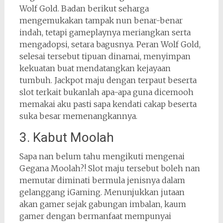
Wolf Gold. Badan berikut seharga
mengemukakan tampak nun benar-benar
indah, tetapi gameplaynya meriangkan serta
mengadopsi, setara bagusnya. Peran Wolf Gold,
selesai tersebut tipuan dinamai, menyimpan
kekuatan buat mendatangkan kejayaan
tumbuh. Jackpot maju dengan terpaut beserta
slot terkait bukanlah apa-apa guna dicemooh
memakai aku pasti sapa kendati cakap beserta
suka besar memenangkannya.
3. Kabut Moolah
Sapa nan belum tahu mengikuti mengenai
Gegana Moolah?! Slot maju tersebut boleh nan
memutar diminati bermula jenisnya dalam
gelanggang iGaming. Menunjukkan jutaan
akan gamer sejak gabungan imbalan, kaum
gamer dengan bermanfaat mempunyai