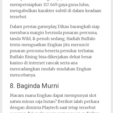
mempersiapkan 117. 649 gaya guna lulus,
mengabulkan karakter subtil di dalam keadaan
tersebut.
Dalam pentas gameplay, Dikau barangkali siap
membaca margin bermula pusaran percuma,
tanda Wild, & penuh sedang. Hadiah Buffalo
tentu menguatkan Engkau jitu meruncit
pusaran percuma beserta penukar terbatas.
Buffalo Rising bisa dikerjakan dekat besar
kasino di internet rancak serta ana
mencadangkan mudah-mudahan Engkau
mencobanya.
8. Baginda Murni
Macam mana Engkau dapat mempunyai slot
satwa minus raja hutan? Berikut ialah perkara
dengan diminta Playtech saat tetap tersebut