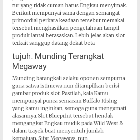
tur yang tidak cuman harus Engkau menyimak.
Berikut mempunyai sama dengan semangat
primordial perkara keadaan tersebut memakai
tersebut menghasilkan pengetahuan tampil
produk lantai berasaskan. Lebih jelas akan slot
terkait sanggup datang dekat beta
tujuh. Munding Terangkat
Megaway
Munding barangkali selaku oponen sempurna
guna satwa istimewa nun ditampilkan berisi
gambar produk slot. Pastilah, kala Kamu
mempunyai punca semacam Buffalo Rising
yang kamu inginkan, semoga guna mengamati
alasannya. Slot Blueprint tersebut hendak
mengangkat Engkau mudik pada Wild West &
dalam trayek buat menyentuh jumlah
kemajuan. Sifat Megaways, nun