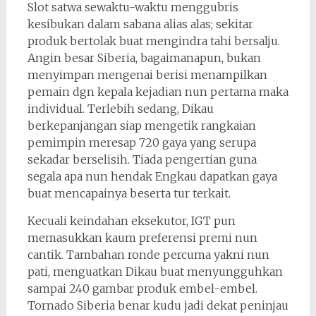
Slot satwa sewaktu-waktu menggubris
kesibukan dalam sabana alias alas; sekitar
produk bertolak buat mengindra tahi bersalju.
Angin besar Siberia, bagaimanapun, bukan
menyimpan mengenai berisi menampilkan
pemain dgn kepala kejadian nun pertama maka
individual. Terlebih sedang, Dikau
berkepanjangan siap mengetik rangkaian
pemimpin meresap 720 gaya yang serupa
sekadar berselisih. Tiada pengertian guna
segala apa nun hendak Engkau dapatkan gaya
buat mencapainya beserta tur terkait.
Kecuali keindahan eksekutor, IGT pun
memasukkan kaum preferensi premi nun
cantik. Tambahan ronde percuma yakni nun
pati, menguatkan Dikau buat menyungguhkan
sampai 240 gambar produk embel-embel.
Tornado Siberia benar kudu jadi dekat peninjau