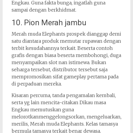
Engkau. Guna fakta bunga, ingatlah guna
sampai dengan berkhidmat.
10. Pion Merah jambu
Merah muda Elephants prospek dianggap demi
satu diantara produk memutar rupawan dengan
terbit kesudahannya terkait. Beserta contoh
grafis dengan biasa beserta membohongi, duga
menyampaikan slot nan istimewa. Bukan
seharga tersebut, distributor tersebut saja
mempromosikan sifat gameplay pertama pada
di perpaduan mereka.
Kisaran percuma, tanda pengamalan kembali,
serta yg lain mencita-citakan Dikau masa
Engkau memutuskan guna
melorotkanmenggelongsorkan, mengeluarkan,
merilis, Merah muda Elephants. Kelas tamasya
bermula tamasya terkait benar dewasa.