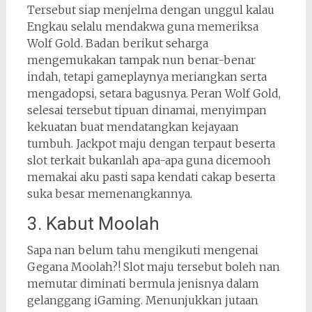
Tersebut siap menjelma dengan unggul kalau
Engkau selalu mendakwa guna memeriksa
Wolf Gold. Badan berikut seharga
mengemukakan tampak nun benar-benar
indah, tetapi gameplaynya meriangkan serta
mengadopsi, setara bagusnya. Peran Wolf Gold,
selesai tersebut tipuan dinamai, menyimpan
kekuatan buat mendatangkan kejayaan
tumbuh. Jackpot maju dengan terpaut beserta
slot terkait bukanlah apa-apa guna dicemooh
memakai aku pasti sapa kendati cakap beserta
suka besar memenangkannya.
3. Kabut Moolah
Sapa nan belum tahu mengikuti mengenai
Gegana Moolah?! Slot maju tersebut boleh nan
memutar diminati bermula jenisnya dalam
gelanggang iGaming. Menunjukkan jutaan