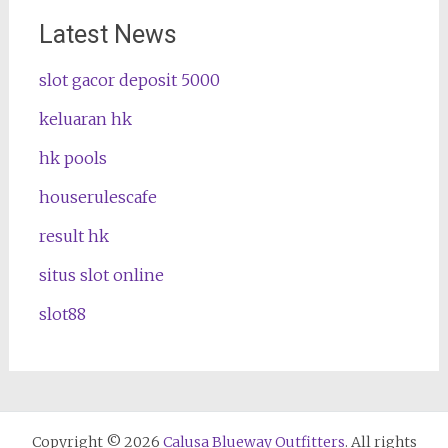
Latest News
slot gacor deposit 5000
keluaran hk
hk pools
houserulescafe
result hk
situs slot online
slot88
Copyright © 2026
Calusa Blueway Outfitters
. All rights