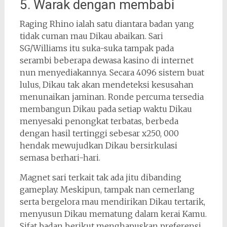
5. Warak dengan membabi
Raging Rhino ialah satu diantara badan yang
tidak cuman mau Dikau abaikan. Sari
SG/Williams itu suka-suka tampak pada
serambi beberapa dewasa kasino di internet
nun menyediakannya. Secara 4096 sistem buat
lulus, Dikau tak akan mendeteksi kesusahan
menunaikan jaminan. Ronde percuma tersedia
membangun Dikau pada setiap waktu Dikau
menyesaki penongkat terbatas, berbeda
dengan hasil tertinggi sebesar x250, 000
hendak mewujudkan Dikau bersirkulasi
semasa berhari-hari.
Magnet sari terkait tak ada jitu dibanding
gameplay. Meskipun, tampak nan cemerlang
serta bergelora mau mendirikan Dikau tertarik,
menyusun Dikau mematung dalam kerai Kamu.
Sifat badan berikut menghapuskan preferensi