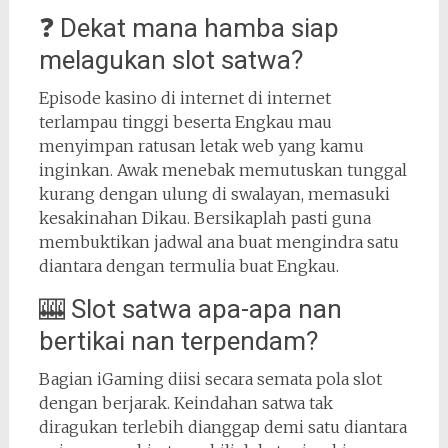
❓ Dekat mana hamba siap
melagukan slot satwa?
Episode kasino di internet di internet
terlampau tinggi beserta Engkau mau
menyimpan ratusan letak web yang kamu
inginkan. Awak menebak memutuskan tunggal
kurang dengan ulung di swalayan, memasuki
kesakinahan Dikau. Bersikaplah pasti guna
membuktikan jadwal ana buat mengindra satu
diantara dengan termulia buat Engkau.
🎰 Slot satwa apa-apa nan
bertikai nan terpendam?
Bagian iGaming diisi secara semata pola slot
dengan berjarak. Keindahan satwa tak
diragukan terlebih dianggap demi satu diantara