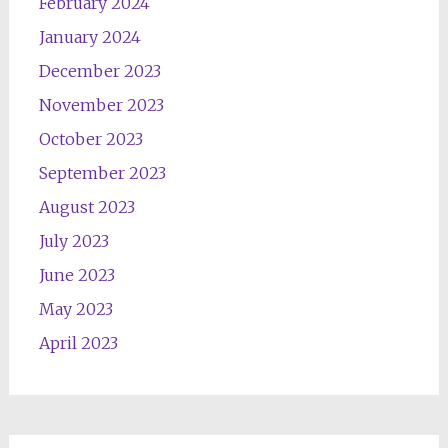
February 2024
January 2024
December 2023
November 2023
October 2023
September 2023
August 2023
July 2023
June 2023
May 2023
April 2023