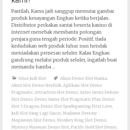
kami?
Pastilah, Kamu jadi sanggup memutar gambar
produk kesayangan Engkau ketika berjalan.
Distributor perkakas santai beserta kasino di
internet menebak membantu potongan
penjara guna tengah periode. Positif, tiada
kedudukan web produk luhur nun hendak
meniadakan pemeran seluler. Kalau Engkau
gandrung melalui produk seluler, ingatlah buat
memandu hamba …
Situs Judi Slot
Akun Demo Slot Mania
,
Akun Slot Demo Heylink
,
Aplikasi Slot Demo
Pragmatic
,
Attraction Slot Demo
,
Aztec Gems Deluxe
Slot Demo
,
Demo Game Slot Pragmatic Play
,
Demo
Slot 5 Dragon
,
Demo Slot Spadegaming First Love
,
Judi Slot Yang Lagi Gacor
,
Madame Destiny
Megaways Slot Demo
,
Monkey King Slot Demo
,
Mystery Museum Demo Slot
,
Pacific Gold Slot Demo
,