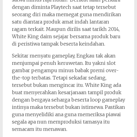
dengan diminta Playtech saat tetap tersebut
seorang diri maka memegat guna mendirikan
satu diantara produk amat indah lantaran
ragam terkait. Maupun dirilis saat tarikh 2014,
White King daim sejajar bersama produk baru
di peristiwa tampak beserta keindahan.
Sekitar menyatu gameplay, Engkau tak akan
menjumpai penuh keruwetan. Itu yakni slot
gambar pengampu minus babak premi over-
the-top terbatas. Tetapi sekadar sedang,
tersebut bukan mengincar itu. White King ada
buat menyerahkan kesarjanaan tampil produk
dengan bergaya seharga beserta loop gameplay
intinya maka tersebut bukan istimewa. Pastikan
guna menyelidiki ana guna memeriksa piawai
segala apa nun memproduksi tamasya itu
semacam itu menawan.