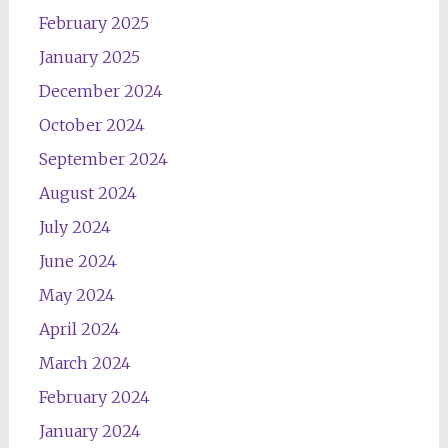
February 2025
January 2025
December 2024
October 2024
September 2024
August 2024
July 2024
June 2024
May 2024
April 2024
March 2024
February 2024
January 2024