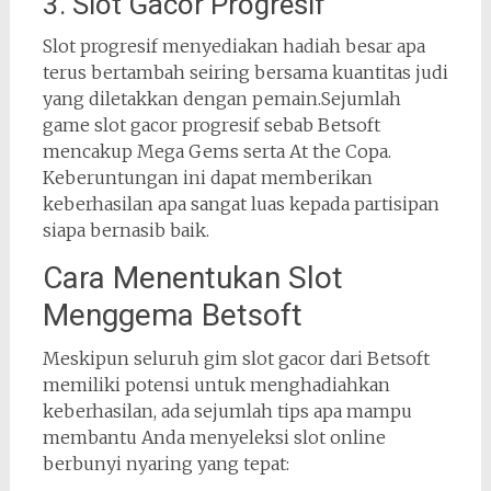
3. Slot Gacor Progresif
Slot progresif menyediakan hadiah besar apa
terus bertambah seiring bersama kuantitas judi
yang diletakkan dengan pemain.Sejumlah
game slot gacor progresif sebab Betsoft
mencakup Mega Gems serta At the Copa.
Keberuntungan ini dapat memberikan
keberhasilan apa sangat luas kepada partisipan
siapa bernasib baik.
Cara Menentukan Slot
Menggema Betsoft
Meskipun seluruh gim slot gacor dari Betsoft
memiliki potensi untuk menghadiahkan
keberhasilan, ada sejumlah tips apa mampu
membantu Anda menyeleksi slot online
berbunyi nyaring yang tepat: