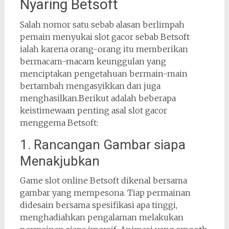
Nyaring Betsoft
Salah nomor satu sebab alasan berlimpah
pemain menyukai slot gacor sebab Betsoft
ialah karena orang-orang itu memberikan
bermacam-macam keunggulan yang
menciptakan pengetahuan bermain-main
bertambah mengasyikkan dan juga
menghasilkan.Berikut adalah beberapa
keistimewaan penting asal slot gacor
menggema Betsoft:
1. Rancangan Gambar siapa
Menakjubkan
Game slot online Betsoft dikenal bersama
gambar yang mempesona. Tiap permainan
didesain bersama spesifikasi apa tinggi,
menghadiahkan pengalaman melakukan