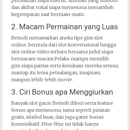
permainan siapa imersif. Animasi yang smooth
dan akibat vokal siapa memesona menambah
kegemparan saat bermain-main.
2. Macam Permainan yang Luas
Betsoft menawarkan aneka tipe gim slot
online, bermula dari slot konvensional hingga
slot online video terbaru bersama judul siapa
bermacam-macam.Pelaku mampu memilih
gim siapa pantas serta kesukaan mereka semua,
mantap itu tema petualangan, imajinasi,
maupun lebih-lebih movie.
3. Ciri Bonus apa Menggiurkan
Banyak slot gacor Betsoft diberi serta feature
bonus apa memesona, sama seperti putaran
gratis, simbol buas, dan juga game bonus
komunikatif. Fitur-fitur ini tidak hanya