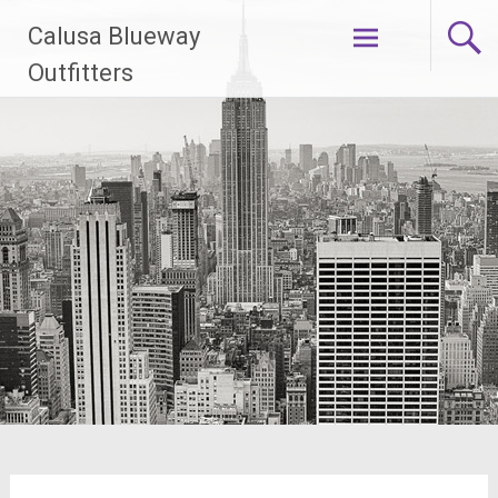
Skip
Calusa Blueway
to
content
Outfitters