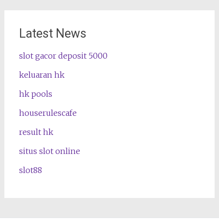
Latest News
slot gacor deposit 5000
keluaran hk
hk pools
houserulescafe
result hk
situs slot online
slot88