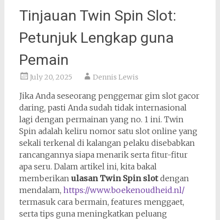
Tinjauan Twin Spin Slot:
Petunjuk Lengkap guna
Pemain
July 20, 2025
Dennis Lewis
Jika Anda seseorang penggemar gim slot gacor
daring, pasti Anda sudah tidak internasional
lagi dengan permainan yang no. 1 ini. Twin
Spin adalah keliru nomor satu slot online yang
sekali terkenal di kalangan pelaku disebabkan
rancangannya siapa menarik serta fitur-fitur
apa seru. Dalam artikel ini, kita bakal
memberikan
ulasan Twin Spin slot
dengan
mendalam,
https://www.boekenoudheid.nl/
termasuk cara bermain, features menggaet,
serta tips guna meningkatkan peluang