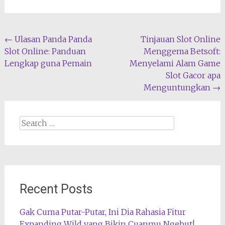
Post
←
Ulasan Panda Panda
Tinjauan Slot Online
Slot Online: Panduan
Menggema Betsoft:
navigation
Lengkap guna Pemain
Menyelami Alam Game
Slot Gacor apa
Menguntungkan
→
Search
for:
Recent Posts
Gak Cuma Putar-Putar, Ini Dia Rahasia Fitur
Expanding Wild yang Bikin Cuanmu Ngebut!