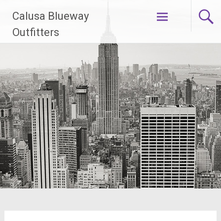
Skip
Calusa Blueway
to
content
Outfitters