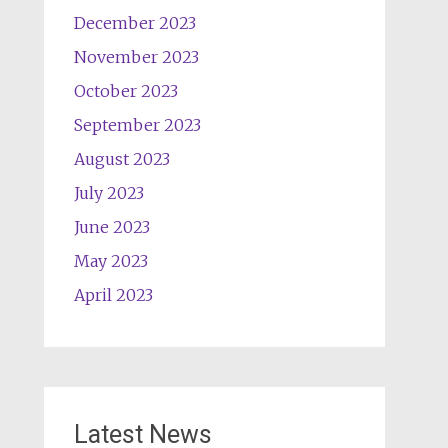
December 2023
November 2023
October 2023
September 2023
August 2023
July 2023
June 2023
May 2023
April 2023
Latest News