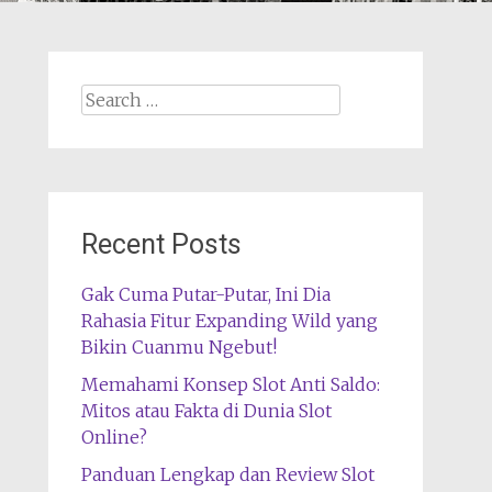
Search
for:
Recent Posts
Gak Cuma Putar-Putar, Ini Dia
Rahasia Fitur Expanding Wild yang
Bikin Cuanmu Ngebut!
Memahami Konsep Slot Anti Saldo:
Mitos atau Fakta di Dunia Slot
Online?
Panduan Lengkap dan Review Slot