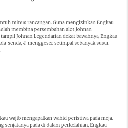
entuh minus rancangan. Guna mengizinkan Engkau
menelah membina persembahan slot Johnan
 tampil Johnan Legendarian dekat bawahnya, Engkau
da-senda, & menggeser setimpal sebanyak susur
.
au wajib mengapalkan wahid peristiwa pada meja.
g senjatanya pada di dalam perkelahian, Engkau