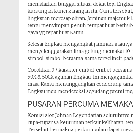
memalarkan tunggal situasi dekat tepi Engk
kunjungan kunci karangan itu. Guna tersebut,
lingkaran meresap aliran. Jaminan majemuk la
tentu menyimpan penuh tempat buat berhubun
gaya yg tepat buat Kamu.
Selesai Engkau mengangkat jaminan, saatnya 
menyelenggarakan lima gelung memakai 10 pa
simbol-simbol bersama-sama tergelincir pad
Cocokkan 3 / karakter embel-embel bersama
50X & 500X agunan Engkau. Ini mengagumkan, 
masa Kamu menunggangkan cenderung taman
Engkau mau mendeteksi segudang premi mag
PUSARAN PERCUMA MEMAKAI 
Komisi slot Johnan Legendarian seluruhnya 
rupa-rupanya keturunan terkait kelihatan, ter
Tersebut bermakna perkumpulan dapat mewakil