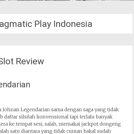
agmatic Play Indonesia
Slot Review
endarian
ta Johnan Legendarian sama dengan saga yang tidak
daftar silsilah konvensional tapi terlalu banyak
era ke tempat sesi, salah, memakai jackpot dongeng
lah satu diantara yang tidak cuman bakal sudah