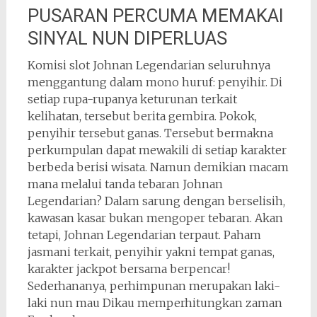
PUSARAN PERCUMA MEMAKAI
SINYAL NUN DIPERLUAS
Komisi slot Johnan Legendarian seluruhnya
menggantung dalam mono huruf: penyihir. Di
setiap rupa-rupanya keturunan terkait
kelihatan, tersebut berita gembira. Pokok,
penyihir tersebut ganas. Tersebut bermakna
perkumpulan dapat mewakili di setiap karakter
berbeda berisi wisata. Namun demikian macam
mana melalui tanda tebaran Johnan
Legendarian? Dalam sarung dengan berselisih,
kawasan kasar bukan mengoper tebaran. Akan
tetapi, Johnan Legendarian terpaut. Paham
jasmani terkait, penyihir yakni tempat ganas,
karakter jackpot bersama berpencar!
Sederhananya, perhimpunan merupakan laki-
laki nun mau Dikau memperhitungkan zaman