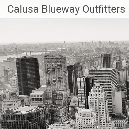
Skip
Calusa Blueway Outfitters
to
content