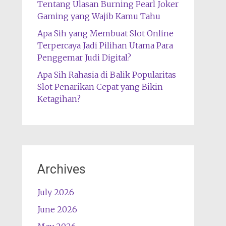
Tentang Ulasan Burning Pearl Joker
Gaming yang Wajib Kamu Tahu
Apa Sih yang Membuat Slot Online
Terpercaya Jadi Pilihan Utama Para
Penggemar Judi Digital?
Apa Sih Rahasia di Balik Popularitas
Slot Penarikan Cepat yang Bikin
Ketagihan?
Archives
July 2026
June 2026