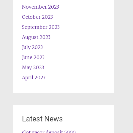
November 2023
October 2023
September 2023
August 2023
July 2023
June 2023
May 2023
April 2023
Latest News
slot gacor deposit 5000