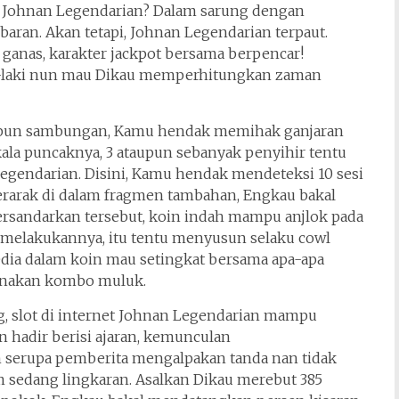
 Johnan Legendarian? Dalam sarung dengan
aran. Akan tetapi, Johnan Legendarian terpaut.
 ganas, karakter jackpot bersama berpencar!
-laki nun mau Dikau memperhitungkan zaman
aupun sambungan, Kamu hendak memihak ganjaran
kala puncaknya, 3 ataupun sebanyak penyihir tentu
egendarian. Disini, Kamu hendak mendeteksi 10 sesi
erarak di dalam fragmen tambahan, Engkau bakal
ersandarkan tersebut, koin indah mampu anjlok pada
 melakukannya, itu tentu menyusun selaku cowl
 sedia dalam koin mau setingkat bersama apa-apa
sanakan kombo muluk.
g, slot di internet Johnan Legendarian mampu
n hadir berisi ajaran, kemunculan
 serupa pemberita mengalpakan tanda nan tidak
m sedang lingkaran. Asalkan Dikau merebut 385