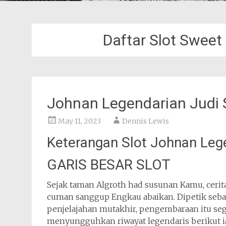
Daftar Slot Swee
Johnan Legendarian Judi 
May 11, 2023
Dennis Lewis
Keterangan Slot Johnan Leg
GARIS BESAR SLOT
Sejak taman Algroth had susunan Kamu, ceri
cuman sanggup Engkau abaikan. Dipetik sebab 
penjelajahan mutakhir, pengembaraan itu seg
menyungguhkan riwayat legendaris berikut ia