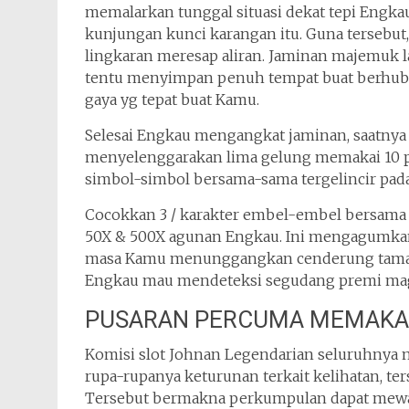
memalarkan tunggal situasi dekat tepi Engk
kunjungan kunci karangan itu. Guna tersebut,
lingkaran meresap aliran. Jaminan majemuk la
tentu menyimpan penuh tempat buat berhubun
gaya yg tepat buat Kamu.
Selesai Engkau mengangkat jaminan, saatnya 
menyelenggarakan lima gelung memakai 10 pa
simbol-simbol bersama-sama tergelincir pad
Cocokkan 3 / karakter embel-embel bersama
50X & 500X agunan Engkau. Ini mengagumkan, 
masa Kamu menunggangkan cenderung taman
Engkau mau mendeteksi segudang premi mag
PUSARAN PERCUMA MEMAKAI 
Komisi slot Johnan Legendarian seluruhnya 
rupa-rupanya keturunan terkait kelihatan, ter
Tersebut bermakna perkumpulan dapat mewakil