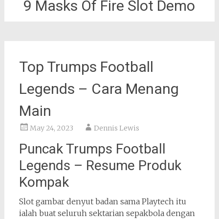
9 Masks Of Fire Slot Demo
Top Trumps Football
Legends – Cara Menang
Main
May 24, 2023
Dennis Lewis
Puncak Trumps Football
Legends – Resume Produk
Kompak
Slot gambar denyut badan sama Playtech itu
ialah buat seluruh sektarian sepakbola dengan