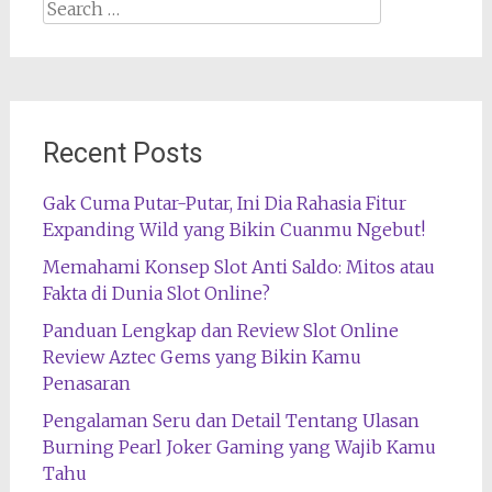
Search
for:
Recent Posts
Gak Cuma Putar-Putar, Ini Dia Rahasia Fitur
Expanding Wild yang Bikin Cuanmu Ngebut!
Memahami Konsep Slot Anti Saldo: Mitos atau
Fakta di Dunia Slot Online?
Panduan Lengkap dan Review Slot Online
Review Aztec Gems yang Bikin Kamu
Penasaran
Pengalaman Seru dan Detail Tentang Ulasan
Burning Pearl Joker Gaming yang Wajib Kamu
Tahu