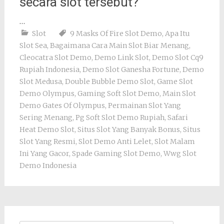
secara slot tersebut?
…
Slot
9 Masks Of Fire Slot Demo
,
Apa Itu
Slot Sea
,
Bagaimana Cara Main Slot Biar Menang
,
Cleocatra Slot Demo
,
Demo Link Slot
,
Demo Slot Cq9
Rupiah Indonesia
,
Demo Slot Ganesha Fortune
,
Demo
Slot Medusa
,
Double Bubble Demo Slot
,
Game Slot
Demo Olympus
,
Gaming Soft Slot Demo
,
Main Slot
Demo Gates Of Olympus
,
Permainan Slot Yang
Sering Menang
,
Pg Soft Slot Demo Rupiah
,
Safari
Heat Demo Slot
,
Situs Slot Yang Banyak Bonus
,
Situs
Slot Yang Resmi
,
Slot Demo Anti Lelet
,
Slot Malam
Ini Yang Gacor
,
Spade Gaming Slot Demo
,
Wwg Slot
Demo Indonesia