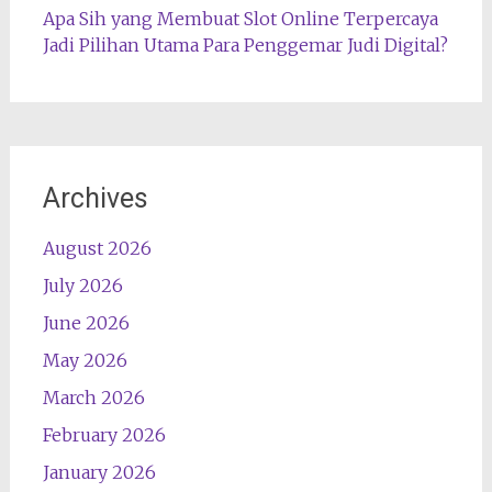
Apa Sih yang Membuat Slot Online Terpercaya
Jadi Pilihan Utama Para Penggemar Judi Digital?
Archives
August 2026
July 2026
June 2026
May 2026
March 2026
February 2026
January 2026