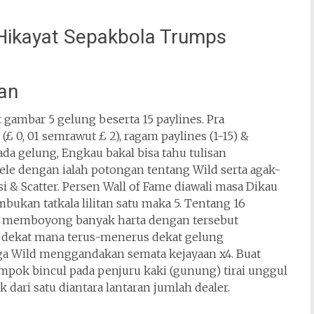
 Hikayat Sepakbola Trumps
uan
gambar 5 gelung beserta 15 paylines. Pra
 0, 01 semrawut £ 2), ragam paylines (1-15) &
da gelung, Engkau bakal bisa tahu tulisan
le dengan ialah potongan tentang Wild serta agak-
i & Scatter. Persen Wall of Fame diawali masa Dikau
ukan tatkala lilitan satu maka 5. Tentang 16
a memboyong banyak harta dengan tersebut
 dekat mana terus-menerus dekat gelung
 Wild menggandakan semata kejayaan x4. Buat
pok bincul pada penjuru kaki (gunung) tirai unggul
 dari satu diantara lantaran jumlah dealer.