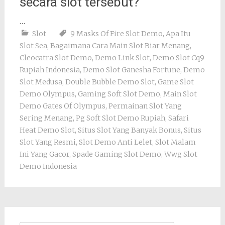
secara slot tersebut?
…
Slot
9 Masks Of Fire Slot Demo
,
Apa Itu
Slot Sea
,
Bagaimana Cara Main Slot Biar Menang
,
Cleocatra Slot Demo
,
Demo Link Slot
,
Demo Slot Cq9
Rupiah Indonesia
,
Demo Slot Ganesha Fortune
,
Demo
Slot Medusa
,
Double Bubble Demo Slot
,
Game Slot
Demo Olympus
,
Gaming Soft Slot Demo
,
Main Slot
Demo Gates Of Olympus
,
Permainan Slot Yang
Sering Menang
,
Pg Soft Slot Demo Rupiah
,
Safari
Heat Demo Slot
,
Situs Slot Yang Banyak Bonus
,
Situs
Slot Yang Resmi
,
Slot Demo Anti Lelet
,
Slot Malam
Ini Yang Gacor
,
Spade Gaming Slot Demo
,
Wwg Slot
Demo Indonesia