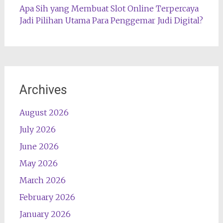
Apa Sih yang Membuat Slot Online Terpercaya
Jadi Pilihan Utama Para Penggemar Judi Digital?
Archives
August 2026
July 2026
June 2026
May 2026
March 2026
February 2026
January 2026