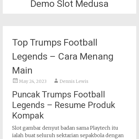
Demo Slot Medusa
Top Trumps Football
Legends – Cara Menang
Main
May 24, 2023
Dennis Lewis
Puncak Trumps Football
Legends – Resume Produk
Kompak
Slot gambar denyut badan sama Playtech itu
ialah buat seluruh sektarian sepakbola dengan