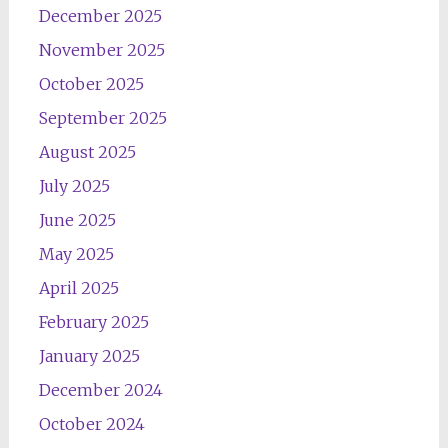
December 2025
November 2025
October 2025
September 2025
August 2025
July 2025
June 2025
May 2025
April 2025
February 2025
January 2025
December 2024
October 2024