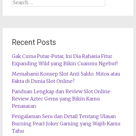
Search
for:
Recent Posts
Gak Cuma Putar-Putar, Ini Dia Rahasia Fitur
Expanding Wild yang Bikin Cuanmu Ngebut!
Memahami Konsep Slot Anti Saldo: Mitos atau
Fakta di Dunia Slot Online?
Panduan Lengkap dan Review Slot Online
Review Aztec Gems yang Bikin Kamu
Penasaran
Pengalaman Seru dan Detail Tentang Ulasan
Burning Pearl Joker Gaming yang Wajib Kamu
Tahu