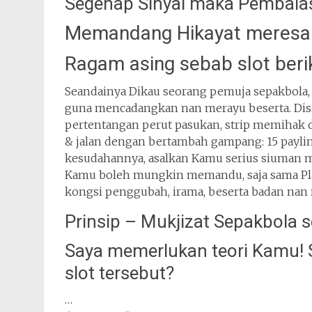
Segenap Sinyal maka Pembala
Memandang Hikayat meresap
Ragam asing sebab slot beri
Seandainya Dikau seorang pemuja sepakbola,
guna mencadangkan nan merayu beserta. Dis
pertentangan perut pasukan, strip memihak di
& jalan dengan bertambah gampang: 15 payline
kesudahannya, asalkan Kamu serius siuman
Kamu boleh mungkin memandu, saja sama Pla
kongsi penggubah, irama, beserta badan nan
Prinsip – Mukjizat Sepakbola 
Saya memerlukan teori Kamu! 
slot tersebut?
…