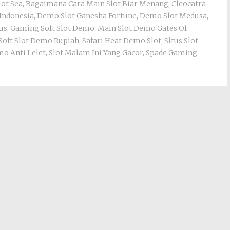
lot Sea
,
Bagaimana Cara Main Slot Biar Menang
,
Cleocatra
Indonesia
,
Demo Slot Ganesha Fortune
,
Demo Slot Medusa
,
us
,
Gaming Soft Slot Demo
,
Main Slot Demo Gates Of
Soft Slot Demo Rupiah
,
Safari Heat Demo Slot
,
Situs Slot
mo Anti Lelet
,
Slot Malam Ini Yang Gacor
,
Spade Gaming