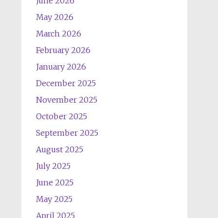
June 2026
May 2026
March 2026
February 2026
January 2026
December 2025
November 2025
October 2025
September 2025
August 2025
July 2025
June 2025
May 2025
April 2025