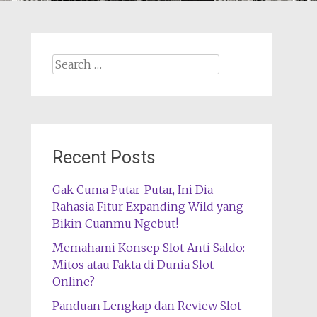
Search
for:
Recent Posts
Gak Cuma Putar-Putar, Ini Dia
Rahasia Fitur Expanding Wild yang
Bikin Cuanmu Ngebut!
Memahami Konsep Slot Anti Saldo:
Mitos atau Fakta di Dunia Slot
Online?
Panduan Lengkap dan Review Slot