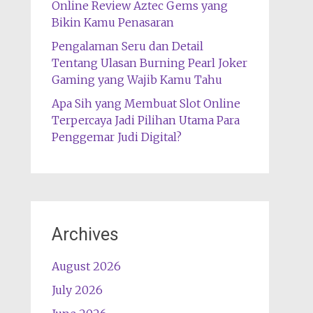
Online Review Aztec Gems yang
Bikin Kamu Penasaran
Pengalaman Seru dan Detail
Tentang Ulasan Burning Pearl Joker
Gaming yang Wajib Kamu Tahu
Apa Sih yang Membuat Slot Online
Terpercaya Jadi Pilihan Utama Para
Penggemar Judi Digital?
Archives
August 2026
July 2026