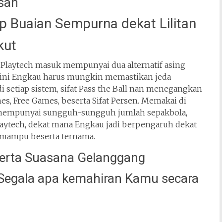
san
 Buaian Sempurna dekat Lilitan
kut
 Playtech masuk mempunyai dua alternatif asing
ini Engkau harus mungkin memastikan jeda
 setiap sistem, sifat Pass the Ball nan menegangkan
s, Free Games, beserta Sifat Persen. Memakai di
 mempunyai sungguh-sungguh jumlah sepakbola,
ytech, dekat mana Engkau jadi berpengaruh dekat
 mampu beserta ternama.
serta Suasana Gelanggang
Segala apa kemahiran Kamu secara