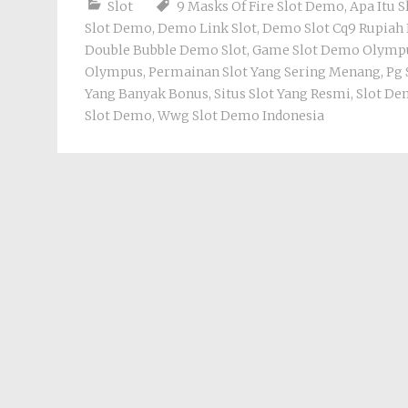
Slot
9 Masks Of Fire Slot Demo
,
Apa Itu S
Slot Demo
,
Demo Link Slot
,
Demo Slot Cq9 Rupiah 
Double Bubble Demo Slot
,
Game Slot Demo Olymp
Olympus
,
Permainan Slot Yang Sering Menang
,
Pg 
Yang Banyak Bonus
,
Situs Slot Yang Resmi
,
Slot De
Slot Demo
,
Wwg Slot Demo Indonesia