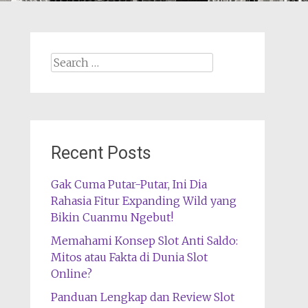
Search
for:
Recent Posts
Gak Cuma Putar-Putar, Ini Dia
Rahasia Fitur Expanding Wild yang
Bikin Cuanmu Ngebut!
Memahami Konsep Slot Anti Saldo:
Mitos atau Fakta di Dunia Slot
Online?
Panduan Lengkap dan Review Slot