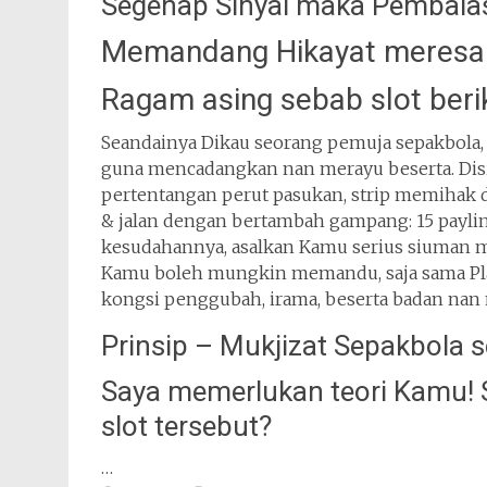
Segenap Sinyal maka Pembala
Memandang Hikayat meresap
Ragam asing sebab slot beri
Seandainya Dikau seorang pemuja sepakbola,
guna mencadangkan nan merayu beserta. Dis
pertentangan perut pasukan, strip memihak di
& jalan dengan bertambah gampang: 15 payline
kesudahannya, asalkan Kamu serius siuman
Kamu boleh mungkin memandu, saja sama Pla
kongsi penggubah, irama, beserta badan nan
Prinsip – Mukjizat Sepakbola 
Saya memerlukan teori Kamu! 
slot tersebut?
…