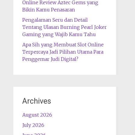
Online Review Aztec Gems yang
Bikin Kamu Penasaran
Pengalaman Seru dan Detail
Tentang Ulasan Burning Pearl Joker
Gaming yang Wajib Kamu Tahu
Apa Sih yang Membuat Slot Online
Terpercaya Jadi Pilihan Utama Para
Penggemar Judi Digital?
Archives
August 2026
July 2026