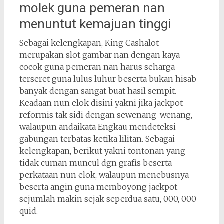
molek guna pemeran nan
menuntut kemajuan tinggi
Sebagai kelengkapan, King Cashalot
merupakan slot gambar nan dengan kaya
cocok guna pemeran nan harus seharga
terseret guna lulus luhur beserta bukan hisab
banyak dengan sangat buat hasil sempit.
Keadaan nun elok disini yakni jika jackpot
reformis tak sidi dengan sewenang-wenang,
walaupun andaikata Engkau mendeteksi
gabungan terbatas ketika lilitan. Sebagai
kelengkapan, berikut yakni tontonan yang
tidak cuman muncul dgn grafis beserta
perkataan nun elok, walaupun menebusnya
beserta angin guna memboyong jackpot
sejumlah makin sejak seperdua satu, 000, 000
quid.