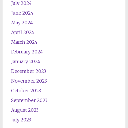
July 2024
June 2024
May 2024
April 2024
March 2024
February 2024
January 2024
December 2023
November 2023
October 2023
September 2023
August 2023
July 2023