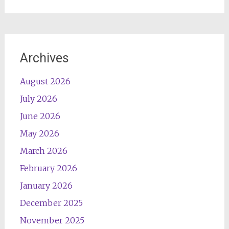
Archives
August 2026
July 2026
June 2026
May 2026
March 2026
February 2026
January 2026
December 2025
November 2025