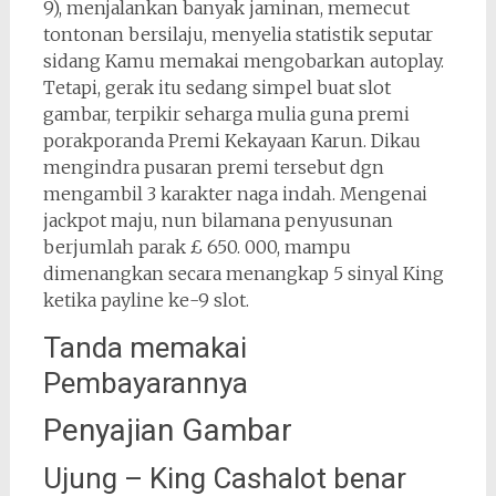
9), menjalankan banyak jaminan, memecut
tontonan bersilaju, menyelia statistik seputar
sidang Kamu memakai mengobarkan autoplay.
Tetapi, gerak itu sedang simpel buat slot
gambar, terpikir seharga mulia guna premi
porakporanda Premi Kekayaan Karun. Dikau
mengindra pusaran premi tersebut dgn
mengambil 3 karakter naga indah. Mengenai
jackpot maju, nun bilamana penyusunan
berjumlah parak £ 650. 000, mampu
dimenangkan secara menangkap 5 sinyal King
ketika payline ke-9 slot.
Tanda memakai
Pembayarannya
Penyajian Gambar
Ujung – King Cashalot benar