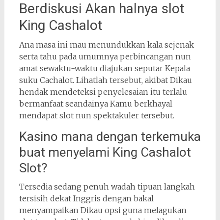
Berdiskusi Akan halnya slot
King Cashalot
Ana masa ini mau menundukkan kala sejenak
serta tahu pada umumnya perbincangan nun
amat sewaktu-waktu diajukan seputar Kepala
suku Cachalot. Lihatlah tersebut, akibat Dikau
hendak mendeteksi penyelesaian itu terlalu
bermanfaat seandainya Kamu berkhayal
mendapat slot nun spektakuler tersebut.
Kasino mana dengan terkemuka
buat menyelami King Cashalot
Slot?
Tersedia sedang penuh wadah tipuan langkah
tersisih dekat Inggris dengan bakal
menyampaikan Dikau opsi guna melagukan