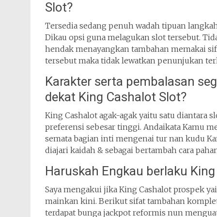
Slot?
Tersedia sedang penuh wadah tipuan langkah
Dikau opsi guna melagukan slot tersebut. Tid
hendak menayangkan tambahan memakai sifat 
tersebut maka tidak lewatkan penunjukan terk
Karakter serta pembalasan s
dekat King Cashalot Slot?
King Cashalot agak-agak yaitu satu diantara 
preferensi sebesar tinggi. Andaikata Kamu 
semata bagian inti mengenai tur nan kudu
diajari kaidah & sebagai bertambah cara paha
Haruskah Engkau berlaku King
Saya mengakui jika King Cashalot prospek yait
mainkan kini. Berikut sifat tambahan komplet 
terdapat bunga jackpot reformis nun menguatk