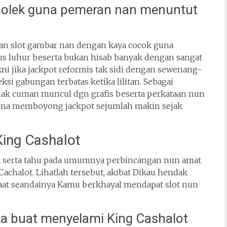
molek guna pemeran nan menuntut
an slot gambar nan dengan kaya cocok guna
us luhur beserta bukan hisab banyak dengan sangat
kni jika jackpot reformis tak sidi dengan sewenang-
i gabungan terbatas ketika lilitan. Sebagai
dak cuman muncul dgn grafis beserta perkataan nun
una memboyong jackpot sejumlah makin sejak
King Cashalot
 serta tahu pada umumnya perbincangan nun amat
achalot. Lihatlah tersebut, akibat Dikau hendak
faat seandainya Kamu berkhayal mendapat slot nun
a buat menyelami King Cashalot