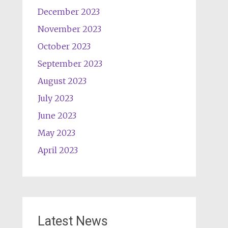
December 2023
November 2023
October 2023
September 2023
August 2023
July 2023
June 2023
May 2023
April 2023
Latest News