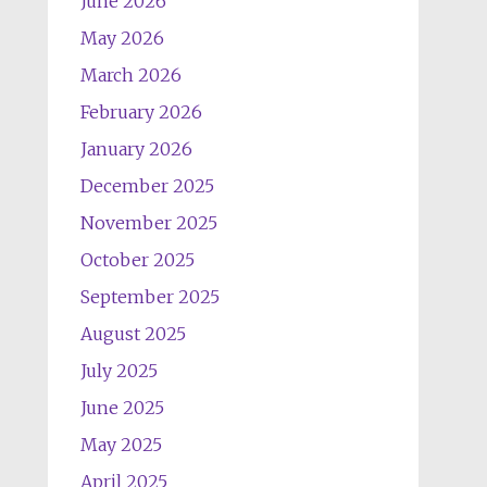
June 2026
May 2026
March 2026
February 2026
January 2026
December 2025
November 2025
October 2025
September 2025
August 2025
July 2025
June 2025
May 2025
April 2025