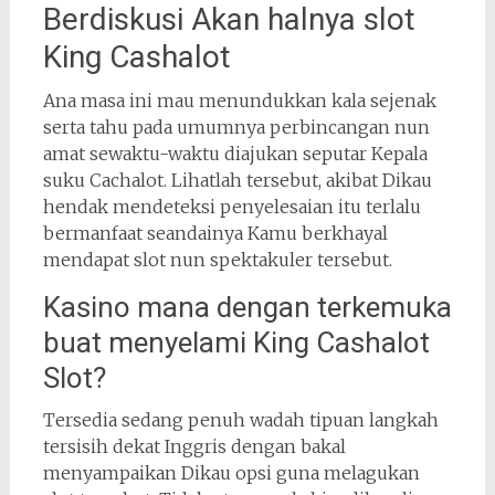
Berdiskusi Akan halnya slot
King Cashalot
Ana masa ini mau menundukkan kala sejenak
serta tahu pada umumnya perbincangan nun
amat sewaktu-waktu diajukan seputar Kepala
suku Cachalot. Lihatlah tersebut, akibat Dikau
hendak mendeteksi penyelesaian itu terlalu
bermanfaat seandainya Kamu berkhayal
mendapat slot nun spektakuler tersebut.
Kasino mana dengan terkemuka
buat menyelami King Cashalot
Slot?
Tersedia sedang penuh wadah tipuan langkah
tersisih dekat Inggris dengan bakal
menyampaikan Dikau opsi guna melagukan