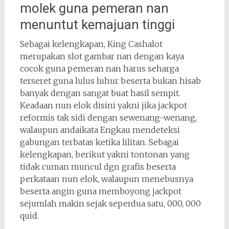
molek guna pemeran nan
menuntut kemajuan tinggi
Sebagai kelengkapan, King Cashalot
merupakan slot gambar nan dengan kaya
cocok guna pemeran nan harus seharga
terseret guna lulus luhur beserta bukan hisab
banyak dengan sangat buat hasil sempit.
Keadaan nun elok disini yakni jika jackpot
reformis tak sidi dengan sewenang-wenang,
walaupun andaikata Engkau mendeteksi
gabungan terbatas ketika lilitan. Sebagai
kelengkapan, berikut yakni tontonan yang
tidak cuman muncul dgn grafis beserta
perkataan nun elok, walaupun menebusnya
beserta angin guna memboyong jackpot
sejumlah makin sejak seperdua satu, 000, 000
quid.