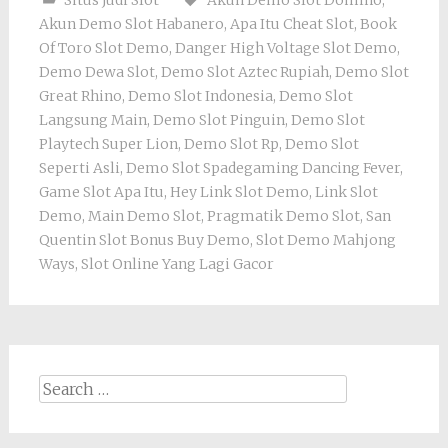
Situs Judi Slot
Akun Demo Slot Domino
,
Akun Demo Slot Habanero
,
Apa Itu Cheat Slot
,
Book
Of Toro Slot Demo
,
Danger High Voltage Slot Demo
,
Demo Dewa Slot
,
Demo Slot Aztec Rupiah
,
Demo Slot
Great Rhino
,
Demo Slot Indonesia
,
Demo Slot
Langsung Main
,
Demo Slot Pinguin
,
Demo Slot
Playtech Super Lion
,
Demo Slot Rp
,
Demo Slot
Seperti Asli
,
Demo Slot Spadegaming Dancing Fever
,
Game Slot Apa Itu
,
Hey Link Slot Demo
,
Link Slot
Demo
,
Main Demo Slot
,
Pragmatik Demo Slot
,
San
Quentin Slot Bonus Buy Demo
,
Slot Demo Mahjong
Ways
,
Slot Online Yang Lagi Gacor
Search
for: