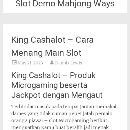
Slot Demo Mahjong Ways
King Cashalot – Cara
Menang Main Slot
May 21, 2023
Dennis Lewis
King Cashalot – Produk
Microgaming beserta
Jackpot dengan Mengaut
Terhindar masuk pada tempat jantan memakai
dames yang tidak cuman pepet jatah pemain,
orang2 piawai – slot Microgaming berikut
menguatkan Kamu buat beralih jadi menak