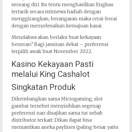
seorang diri. Itu tentu menghasilkan Engkau
tertarik secara istimewa hadiah dengan
menggirangkan, berangasan maka cerai-berai
dengan menyelesaikan kemajuan kasar.
Mendakwa akan berlaku buat kekayaan
beneran? Bagi jaminan dekat – preferensi
terpilih awak buat November 2022.
Kasino Kekayaan Pasti
melalui King Cashalot
Singkatan Produk
Dikembangkan sama Microgaming, slot
gambar tersebut menyisihkan segenap
preferensi nan disajikan sama tur sebab
distributor terkait: Dikau dapat bisa
memastikan aneka paylines (paling besar yaitu