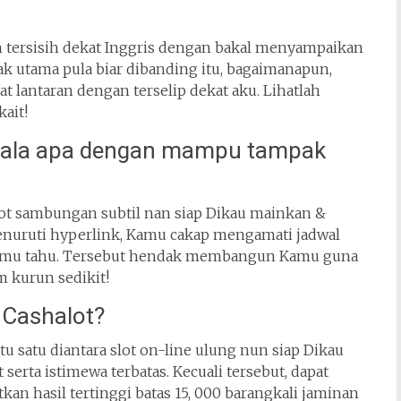
 tersisih dekat Inggris dengan bakal menyampaikan
ak utama pula biar dibanding itu, bagaimanapun,
lantaran dengan terselip dekat aku. Lihatlah
ait!
egala apa dengan mampu tampak
slot sambungan subtil nan siap Dikau mainkan &
menuruti hyperlink, Kamu cakap mengamati jadwal
 Kamu tahu. Tersebut hendak membangun Kamu guna
m kurun sedikit!
 Cashalot?
u satu diantara slot on-line ulung nun siap Dikau
serta istimewa terbatas. Kecuali tersebut, dapat
an hasil tertinggi batas 15, 000 barangkali jaminan