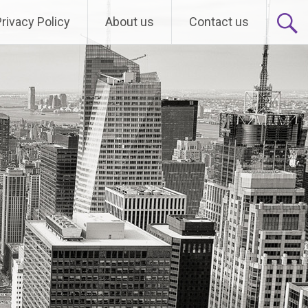
rivacy Policy
About us
Contact us