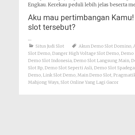
Engkau. Kerekau peduli lebih jelas beserta m
Aku mau pertimbangan Kamu! 
slot tersebut?
…
Situs Judi Slot
Akun Demo Slot Domino
,
Slot Demo
,
Danger High Voltage Slot Demo
,
Demo 
Demo Slot Indonesia
,
Demo Slot Langsung Main
,
D
Slot Rp
,
Demo Slot Seperti Asli
,
Demo Slot Spadega
Demo
,
Link Slot Demo
,
Main Demo Slot
,
Pragmati
Mahjong Ways
,
Slot Online Yang Lagi Gacor