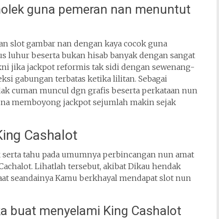
molek guna pemeran nan menuntut
an slot gambar nan dengan kaya cocok guna
us luhur beserta bukan hisab banyak dengan sangat
kni jika jackpot reformis tak sidi dengan sewenang-
i gabungan terbatas ketika lilitan. Sebagai
dak cuman muncul dgn grafis beserta perkataan nun
una memboyong jackpot sejumlah makin sejak
King Cashalot
 serta tahu pada umumnya perbincangan nun amat
achalot. Lihatlah tersebut, akibat Dikau hendak
faat seandainya Kamu berkhayal mendapat slot nun
a buat menyelami King Cashalot