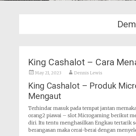
Demo
King Cashalot – Cara Men
May 21, 2023
Dennis Lewis
King Cashalot – Produk Mic
Mengaut
Terhindar masuk pada tempat jantan memakai
orang2 piawai – slot Microgaming berikut m
diri. Itu tentu menghasilkan Engkau tertari
berangasan maka cerai-berai dengan menyele