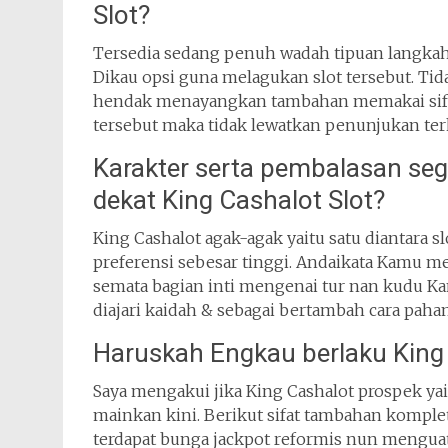
Slot?
Tersedia sedang penuh wadah tipuan langkah
Dikau opsi guna melagukan slot tersebut. Tid
hendak menayangkan tambahan memakai sifat 
tersebut maka tidak lewatkan penunjukan terk
Karakter serta pembalasan s
dekat King Cashalot Slot?
King Cashalot agak-agak yaitu satu diantara 
preferensi sebesar tinggi. Andaikata Kamu 
semata bagian inti mengenai tur nan kudu
diajari kaidah & sebagai bertambah cara paha
Haruskah Engkau berlaku King
Saya mengakui jika King Cashalot prospek yait
mainkan kini. Berikut sifat tambahan komplet 
terdapat bunga jackpot reformis nun menguatk