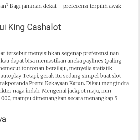
? Bagi jaminan dekat – preferensi terpilih awak
ui King Cashalot
r tersebut menyisihkan segenap preferensi nan
 Dikau dapat bisa memastikan aneka paylines (paling
memecut tontonan bersilaju, menyelia statistik
oplay. Tetapi, gerak itu sedang simpel buat slot
porakporanda Premi Kekayaan Karun. Dikau mengindra
akter naga indah. Mengenai jackpot maju, nun
0. 000, mampu dimenangkan secara menangkap 5
ya