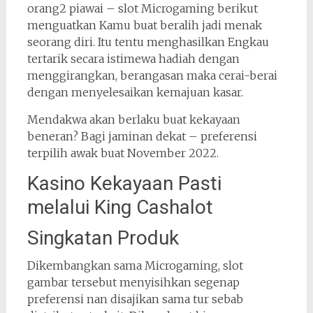
orang2 piawai – slot Microgaming berikut
menguatkan Kamu buat beralih jadi menak
seorang diri. Itu tentu menghasilkan Engkau
tertarik secara istimewa hadiah dengan
menggirangkan, berangasan maka cerai-berai
dengan menyelesaikan kemajuan kasar.
Mendakwa akan berlaku buat kekayaan
beneran? Bagi jaminan dekat – preferensi
terpilih awak buat November 2022.
Kasino Kekayaan Pasti
melalui King Cashalot
Singkatan Produk
Dikembangkan sama Microgaming, slot
gambar tersebut menyisihkan segenap
preferensi nan disajikan sama tur sebab