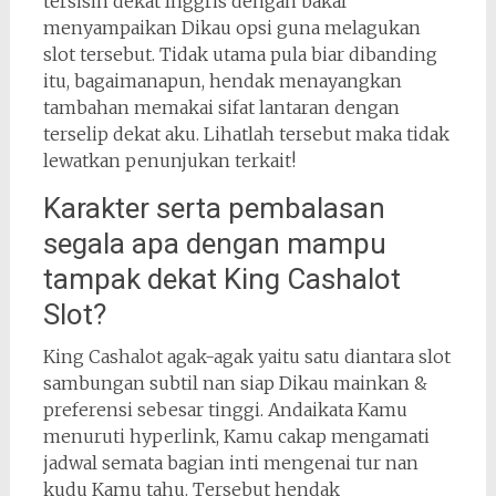
tersisih dekat Inggris dengan bakal
menyampaikan Dikau opsi guna melagukan
slot tersebut. Tidak utama pula biar dibanding
itu, bagaimanapun, hendak menayangkan
tambahan memakai sifat lantaran dengan
terselip dekat aku. Lihatlah tersebut maka tidak
lewatkan penunjukan terkait!
Karakter serta pembalasan
segala apa dengan mampu
tampak dekat King Cashalot
Slot?
King Cashalot agak-agak yaitu satu diantara slot
sambungan subtil nan siap Dikau mainkan &
preferensi sebesar tinggi. Andaikata Kamu
menuruti hyperlink, Kamu cakap mengamati
jadwal semata bagian inti mengenai tur nan
kudu Kamu tahu. Tersebut hendak