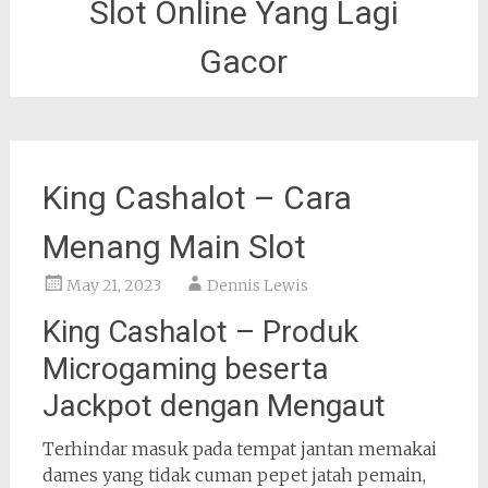
Slot Online Yang Lagi
Gacor
King Cashalot – Cara
Menang Main Slot
May 21, 2023
Dennis Lewis
King Cashalot – Produk
Microgaming beserta
Jackpot dengan Mengaut
Terhindar masuk pada tempat jantan memakai
dames yang tidak cuman pepet jatah pemain,