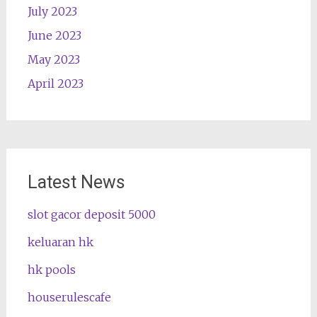
July 2023
June 2023
May 2023
April 2023
Latest News
slot gacor deposit 5000
keluaran hk
hk pools
houserulescafe