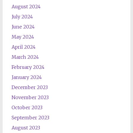
August 2024
July 2024
June 2024
May 2024
April 2024
March 2024
February 2024
January 2024
December 2023
November 2023
October 2023
September 2023
August 2023